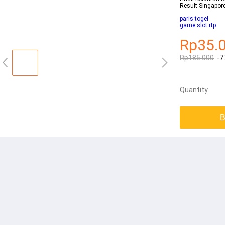
Result Singapo
paris togel
game slot rtp
Rp35.
Rp185.000
-7
Quantity
B