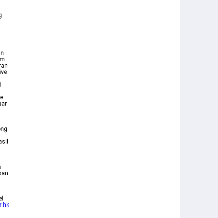
g
an
am
ran
ive
i
ve
uar
ong
asil
a
a
kan
el
r hk