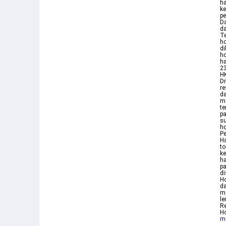
ha
ke
pe
Da
da
Te
ho
di
h
ha
23
HK
Dr
re
da
me
t
pa
su
h
P
Ha
to
ke
ha
pa
di
Ho
da
me
le
Re
Ho
ma