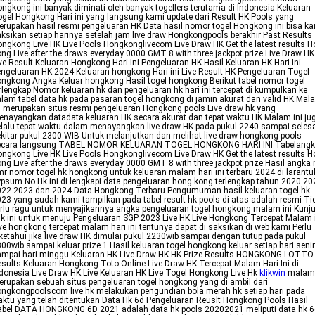
ngkong ini banyak diminati oleh banyak togellers terutama di Indonesia Keluaran
gel Hongkong Hari ini yang langsung kami update dari Result HK Pools yang
rupakan hasil resmi pengeluaran HK Data hasil nomor togel Hongkong ini bisa k
ksikan setiap harinya setelah jam live draw Hongkongpools berakhir Past Results
ngkong Live HK Live Pools Hongkonglivecom Live Draw HK Get the latest results 
ng Live after the draws everyday 0000 GMT 8 with three jackpot prize Live Draw HK
ve Result Keluaran Hongkong Hari Ini Pengeluaran HK Hasil Keluaran HK Hari Ini
ngeluaran HK 2024 Keluaran hongkong Hari ini Live Result HK Pengeluaran Togel
ngkong Angka Keluar hongkong Hasil togel hongkong Berikut tabel nomor togel
rlengkap Nomor keluaran hk dan pengeluaran hk hari ini tercepat di kumpulkan ke
lam tabel data hk pada pasaran togel hongkong di jamin akurat dan valid HK Mal
i merupakan situs resmi pengeluaran Hongkong pools Live draw hk yang
nayangkan datadata keluaran HK secara akurat dan tepat waktu HK Malam ini ju
lalu tepat waktu dalam menayangkan live draw HK pada pukul 2240 sampai seles
kitar pukul 2300 WIB Untuk melanjutkan dan melihat live draw hongkong pools
ecara langsung TABEL NOMOR KELUARAN TOGEL HONGKONG HARI INI Tabelang
ngkong Live HK Live Pools Hongkonglivecom Live Draw HK Get the latest results 
ng Live after the draws everyday 0000 GMT 8 with three jackpot prize Hasil angka 
r nomor togel hk hongkong untuk keluaran malam hari ini terbaru 2024 di larantu
psum No Hk ini di lengkapi data pengeluaran hong kong terlengkap tahun 2020 20
022 2023 dan 2024 Data Hongkong Terbaru Pengumuman hasil keluaran togel hk
23 yang sudah kami tampilkan pada tabel result hk pools di atas adalah resmi Ti
rlu ragu untuk menyajikannya angka pengeluaran togel hongkong malam ini Kunj
nk ini untuk menuju Pengeluaran SGP 2023 Live HK Live Hongkong Tercepat Malam 
ve hongkong tercepat malam hari ini tentunya dapat di saksikan di web kami Perlu
ketahui jika live draw HK dimulai pukul 2230wib sampai dengan tutup pada pukul
00wib sampai keluar prize 1 Hasil keluaran togel hongkong keluar setiap hari seni
ampai hari minggu Keluaran HK Live Draw HK HK Prize Results HONGKONG LOTTO
sults Keluaran Hongkong Toto Online Live Draw HK Tercepat Malam Hari Ini di
donesia Live Draw HK Live Keluaran HK Live Togel Hongkong Live Hk
klikwin
malam 
rupakan sebuah situs pengeluaran togel hongkong yang di ambil dari
ngkongpoolscom live hk melakukan pengundian bola merah hk setiap hari pada
ktu yang telah ditentukan Data Hk 6d Pengeluaran Reuslt Hongkong Pools Hasil
abel DATA HONGKONG 6D 2021 adalah data hk pools 20202021 meliputi data hk 6