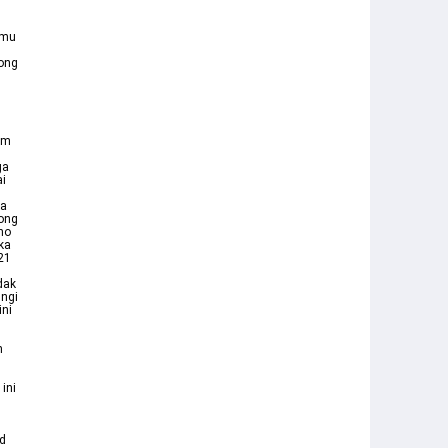
amu
Hong
am
ga
ai
ka
Hong
no
ka
21
dak
ungi
ini
n
ini
d