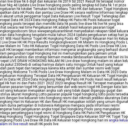
rian live draw hk 6 digit dan keluaran hk 2019 Sd 2021 Result hk tercepat nomor
luar hkg 4d Update Live Draw hongkong pools paling lengkap 6d Data hk 1st prize
ngeluaran hk totobet Temukan hasil terbaru Toto HK dan keluaran Togel Hongkon
patkan data HK Pools dan pantau Live Draw HK secara realtime Informasi lengkap
n akurat untuk penggemar togel Data Keluaran Live Result Togel Terlengkap dan
rcepat Data HK 2024 Data Hongkong Rekap HK Paito HK Pools Keluaran togel
ngkong pools tercepat dan memiliki data hk pools live draw hk live hk yang bisa
lihat secara real time Pengeluaran HK adalah hasil keluaran pasaran togel
ongkongpoolscom Situs wwwpengeluaranhknet menyediakan rekapan tabel keluar
rian data hongkong terupdate mulai tahun 2024 Update pengeluaran setiap hari j
01 WIB Hasil Nomor Togel HK Hongkong Pools 4D Tonight Keluaran Hari Ini Kelua
 Live Draw HK HK Prize Results Hongkonglivecom HK Malam Ini Hongkong Pools L
aw Malam Ini Toto HK Keluaran Togel Hongkong Data HK Pools Live Draw HK Live
sult HK tercepat memberikan informasi mengenai angkaangka yang berhasil diund
lam pengundian togel Hongkong Hal ini memungkinkan para pemain untuk
lakukan analisis dan strategi bermain mereka berdasarkan keluaran HK hari ini li
ercepat LIVE DRAW HONGKONG MALAM INI Live draw hongkong malam ini akan kel
da pukul 2300wib di setiap harinya dalam satu minggu Untuk hasil yang keluar
dah pasti tepat dan terpercaya karena kita ambil dari sumber resmi web togel
ongkong Welcome To HK Pools Live Draw Hongkong Malam ini Data HK 2023 Data
engeluaran Hongkong Tercepat Data HK Pengeluaran HK Keluaran HK Togel Hongk
ri Ini Data HK 2024 Data Hongkong Rekap HK Paito HK Pools Hasil result keluaran
gel Hk hari ini dan Paito 2021 2022 2023 lengkap Result HK Tercepat merupakan h
luaran pasaran togel HK yang bersumber dari web resmi togel HK Dengan kata lain
sil yang keluaran merupakan angka sah yang tidak dapat diganggu gugat dan
stinya akurat Hongkong Lotto pasaran populer togel hongkong lotto pools tersedi
sini dengan live keluaran toto hongkong resmi dan nikmati prediksi akuratnya Dat
ngkong Hari Ini Keluaran HK dan Result HK merupakan istilah yang umum diguna
lam dunia pertogelan di Indonesia Ketiganya mengacu pada informasi resmi
ngenai hasil pengeluaran angka togel dari Hongkong Pools yang merupakan
mbaga penyelenggara togel resmi di Hongkong Data HK Paito HK Pengeluaran HK
kap Hongkong Togel Hongkong Togel Singapore Data Keluaran SGP HK Togel Tog
ngkong Pools Live Draw HK Data HK Keluaran togel Hongkong hari ini
angka kelua
lam ini live result
result HK pools live