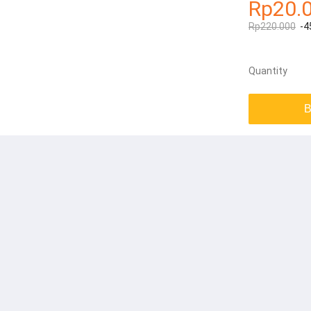
Rp20.
Rp220.000
-4
Quantity
B