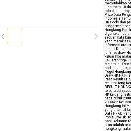
memudahkan bett
juga memiliki d
ada di dalamnya
Prize Data Penge
Indonesia Temuk
HK Pools dan pa
penggemar toge
Hongkong Hari I
digunakan dalam
sebuah kata kunc
yang marak seka
informasi atau
ini rapi Data ha
jam live draw H
keluar hkg mala
Keluaran togel H
Malam ini Toto h
hari ini dari to
Togel Hongkong 
Draw HK HK Priz
Past Results Ho
results Hong Kon
RESULT HONGKON
terbaru dan seca
HK keluar di set
pada pukul 2300
2300wib Keluara
Hongkong Ini Ma
yang di ambil l
Data Hk 6D Pait
Pools Live Hk 
hasil keluaran t
atas adalah res
hongkong malam 