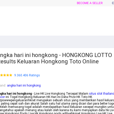
BECOME A SELLER
C
ngka hari ini hongkong - HONGKONG LOTTO
esults Keluaran Hongkong Toto Online
9.360.406 Ratings
rand
:
angka hari ini hongkong
gka hari ini hongkong
- Live HK Live Hongkong Tercepat Malam
situs slot thailan
acor
ini Togel Hongkong Keluaran HK Hari ini Data Prize HK Toto HK
ttpswwwpengeluaranhknet merupakan sebuah situs yang memberikan hasil keluar
 paling cepat sah dan akurat Salah satu hal utama yang dicari dari para better toge
telah memasang togel adalah mendapatkan hasil keluaran secepat mungkin untu
ngetahui apakah menang atau kalah oleh karena itu kami menyajikan data hk Liv
aw Hongkong Pools Live Hk Hongkong pools w9livehkgnet Hongkong Live HK Live