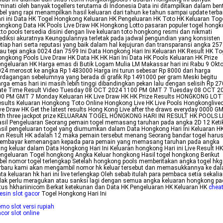
minati oleh banyak togellers terutama di Indonesia Data ini ditampilkan dalam ben
bel yang rapi menampilkan hasil keluaran dari tahun ke tahun sampai update terba
ri ini Data HK Togel Hongkong Keluaran HK Pengeluaran HK Toto HK Keluaran Tog
ngkong Data HK Pools Live Draw HK Hongkong Lotto pasaran populer togel hong
tto pools tersedia disini dengan live keluaran toto hongkong resmi dan nikmati
ediksi akuratnya Keunggulannya terletak pada jadwal pengundian yang konsisten
tiap hari serta reputasi yang baik dalam hal kejujuran dan transparansi angka 25
au tepi angka 0024 dan 7599 Ini Data Hongkong Hari Ini Keluaran HK Result HK To
ngkong Pools Live Draw HK Data HK HK Hari Ini Data HK Pools Keluaran HK Prize
ngeluaran HK Harga emas di Butik Logam Mulia LM Makassar hari ini Rabu 9 Okto
24 merosot ke angka Rp 1483000 Harga ini turun sebesar Rp 8000 dari harga
rdagangan sebelumnya yang berada di grafik Rp 1491000 per gram Meski begitu
rga emas hari ini masih lebih tinggi dibandingkan pekan lalu dengan selisih Rp 2
ate Time Result Video Tuesday 08 OCT 2024 1100 PM GMT 7 Tuesday 08 OCT 2
00 PM GMT 7 Monday Keluaran HK Live Draw HK HK Prize Results HONGKONG LO
sults Keluaran Hongkong Toto Online Hongkong Live HK Live Pools Hongkongliv
ve Draw HK Get the latest results Hong Kong Live after the draws everyday 0000 G
ith three jackpot prize KELUARAN TOGEL HONGKONG HARI INI RESULT HK POOLS L
sil Pengeluaran Seorang pemain togel memasang taruhan pada angka 2D 12 Keti
sil pengeluaran togel yang diumumkan dalam Data Hongkong Hari Ini Keluaran H
n Result HK adalah 12 maka pemain tersebut menang Seorang bandar togel haru
embayar kemenangan kepada para pemain yang memasang taruhan pada angka
ng keluar dalam Data Hongkong Hari Ini Keluaran hongkong Hari ini Live Result HK
ngeluaran Togel hongkong Angka Keluar hongkong Hasil togel hongkong Berikut
bel nomor togel terlengkap Setelah hongkong pools memberitakan angka togel hkg
erbaru kami akan mengambil nomor hk keluar tersebut dan memasukkannya ke da
ta keluaran hk hari ini live terlengkap Oleh sebab itulah para pembaca setia sekali
dak perlu meragukan atau sanksi lagi dengan semua angka keluaran hongkong p
tus hkhariinicom Berkat ketekunan dan Data HK Pengeluaran HK Keluaran HK
chea
sin slot gacor
Togel Hongkong Hari Ini
mo slot versi rupiah
cor slot online