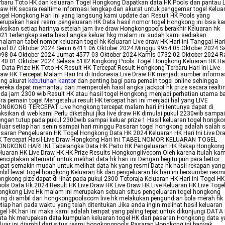
rbaru Toto HK dan keluaran Togel Hongkong Dapatkan data HK Pools dan pantau L
aw HK secara realtime Informasi lengkap dan akurat untuk penggemar togel Kelua
gel Hongkong Hari ini yang langsung kami update dari Result HK Pools yang
rupakan hasil resmi pengeluaran HK Data hasil nomor togel Hongkong ini bisa k
ksikan setiap harinya setelah jam live draw Hongkongpools berakhir Keluaran hk
21 terlengkap serta hasil angka keluar hkg malam ini sudah kami sediakan
halaman tabel nomor keluaran togel hk Keluaran Live draw HK Hari ini Tanggal Har
sil 07 Oktober 2024 Senin 6411 06 Oktober 2024 Minggu 9954 05 Oktober 2024 S
098 04 Oktober 2024 Jumat 4577 03 Oktober 2024 Kamis 0732 02 Oktober 2024 R
40 01 Oktober 2024 Selasa 5182 Kingkong Pools Togel Hongkong Keluaran HK Ha
i Data Prize HK Toto HK Result HK Tercepat Result Hongkong Terbaru Hari ini Live
aw HK Tercepat Malam Hari Ini di Indonesia Live Draw HK menjadi sumber informa
ang akurat
kebutuhan kantor
dan penting bagi para pemain togel online sehingga
reka dapat memantau dan memperoleh hasil angka jackpot hk prize secara realt
da jam 2300 wib Result HK atau hasil togel Hongkong menjadi perhatian utama b
ra pemain togel Mengetahui result HK tercepat hari ini menjadi hal yang LIVE
NGKONG TERCEPAT Live hongkong tercepat malam hari ini tentunya dapat di
ksikan di web kami Perlu diketahui jika live draw HK dimulai pukul 2230wib sampai
ngan tutup pada pukul 2300wib sampai keluar prize 1 Hasil keluaran togel hongko
luar setiap hari senin sampai hari minggu Pasaran togel hongkong adalah salah 
saran Pengeluaran HK Togel Hongkong Data HK 2024 Keluaran HK Hari Ini Live Dr
K Tercepat Hasil Live Draw Hongkong Hari Ini TABEL NOMOR KELUARAN TOGEL
ONGKONG HARI INI Tabelangka Data HK Paito HK Pengeluaran HK Rekap Hongkong
luaran HK Live Draw HK HK Prize Results Hongkonglivecom Oleh karena itulah kam
nciptakan alternatif untuk melihat data hk hari ini Dengan begitu pun para bettor
pat semakin mudah untuk melihat data hk yang resmi Data hk hasil rekapan yang
bil lewat togel hongkong Keluaran hk dan pengeluaran hk hari ini bersumber resm
ngkong pize dapat di lihat pada pukul 2300 Totoraja Keluaran HK Hari Ini Togel HK
ols Data Hk 2024 Result HK Live Draw HK Live Draw HK Live Keluaran HK Live Toge
ngkong Live Hk malam ini merupakan sebuah situs pengeluaran togel hongkong
ng di ambil dari hongkongpoolscom live hk melakukan pengundian bola merah hk
tiap hari pada waktu yang telah ditentukan Jika anda ingin melihat hasil keluaran
gel HK hari ini maka kami adalah tempat yang paling tepat untuk dikunjungi DATA
ta hk merupakan data kumpulan keluaran togel HK dari pasaran Hongkong data 
luar ini diambil dari situs resmi hongkongpools Pasaran Hongkong ini banyak