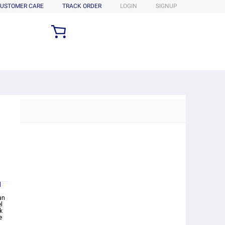
USTOMER CARE
TRACK ORDER
LOGIN
SIGNUP
d
an
l
k
e