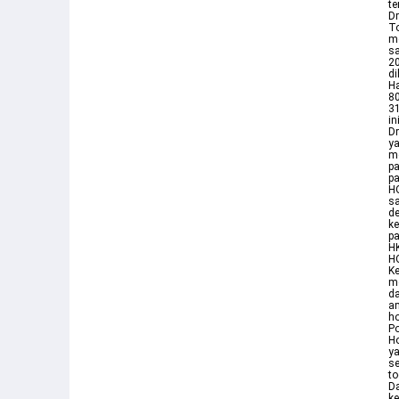
te
Dr
To
me
sa
20
di
Ha
8
31
in
Dr
y
me
pa
pa
HO
sa
de
ke
pa
H
H
Ke
me
da
am
ho
Po
Ho
ya
se
to
Da
ke