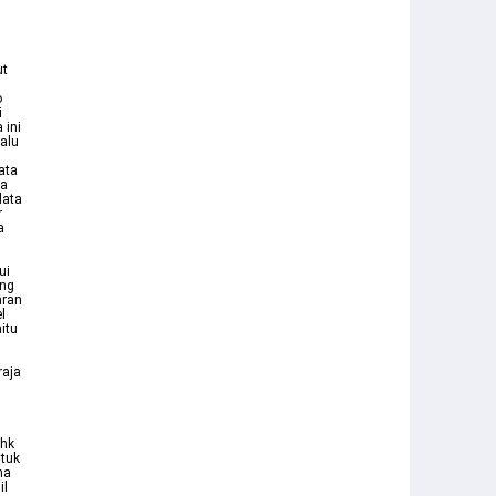
ut
o
i
 ini
lalu
ata
na
data
r
a
ui
ang
aran
l
itu
raja
 hk
ntuk
na
il