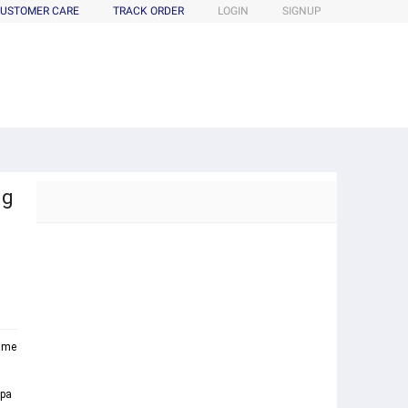
USTOMER CARE
TRACK ORDER
LOGIN
SIGNUP
ng
game
upa