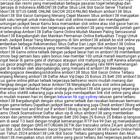
rpercaya dan resmi yang menyediakan berbagai pasaran togel terlengkap dan
rpercaya di Indonesia AMBON138 Daftar Situs Link Slot Gacor Server Thailand
mbon138 SITUS GAME ONLINE GACOR 2024 PALING Medium ambon138 Situs
mbon138 Slot Gacor Gampang Menang Cepat Maxwin Situs ambon138 merupakan
lah satu tempat untuk mencoba main slot online maxwin dan mendapatkan
untungan jackpot besar Kamu bisa memainkan slot online atau slot gacor hari ini
rsama situs slot resmi dan terpercaya yaitu ambon138 yang memiliki jumlah ga
ot terlengkap Ambon138 Daftar Game Online Mudah Maxwin Paling Sensasional
mbon138 Bergabunglah dan Mainkan Permainan Online Berkualitas Tinggi Untuk
raih Jackpot Besar Yang Menunggumu di Sini ambon138 adalah bo slot online y
mberikan berbagai Rekomendasi Situs Daftar Dan Login Slot ambon138 Online
smi Terbaik 1 di Indonesia yang memiliki macam permainan hiburan bagi yang
bon138 Game online terbaik dengan jackpot besar hari ini ambon138 memberika
omosi bagi pemain baru yakni bonus new member 100 untuk meraih keuntungan 
ngat besar di game gate of olympus ataupun slot mahjong pg soft Karena adanya
tus gacor pragmatic play maupun pg slot dengan peluang rate 9899 kemenangan
apat di nantikan oleh abangabangku yang menyala Id ambon138 dewabingo
wabingogacor dewabingoslotonline ambon138 Situs Slot Gacor Online Terbaru
ampang Menang ambon138 Daftar Akun Vip Depo 25 Bonus 25 Bett 200 ambon13
tus game online pilihan terbaik terpercaya berlisensi resmi mudah menang dan
rlengkap dengan jackpot besar Ambon138 Menjelajahi dunia slot online peluang
menangan tak terbatas Pelajari strategi jitu ambon138 slot gacor yang terpercaya
ftar situs slot88 sekarang juga anda juga mendapatkan link slot online yang akur
an mudah maxwin hari ini dengan
keluaran hk sgp sydney
ratusan game terbaru
mbon138 Bergabunglah dengan situs game terbaik dan rasakan keseruan bermain
ngan game terbaru Dapatkan jackpot besar sekarang juga Check ambon138org wi
r free review tool and find out if ambon138org is legit and reliable Need advice Repo
cams Check Scamadviser Daftar akun vip di situs ambon138 yang memberikan
coran dan jaminan Withdraw dengan Bett 200 Depo 25 Bonus 25 Bebas ip langsu
aim di awal TO kecil dengan tingkat kemenangan RTP live 99 Dan yg menyediaka
ayanan cepat dengan QRIS HITUNGAN DETIK dan transaksi online 24 jam ambon1
tus Slot Judi Online Maxwin Gacor Dijamin Pasti Ambon138 Info Game Online Pali
uan Tahun 2024 ambon138 Link Slot Gacor Terbaru gampang Maxwin dan Akun
bon138 merupakan situs slot online yang gacor terbaru dan terpercaya pada tah