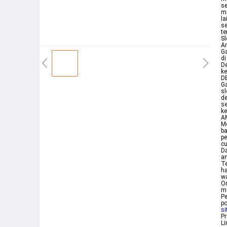
se
me
la
se
t
Sl
A
Ga
di
De
k
DE
G
sl
de
se
ke
A
Me
ba
pe
cu
Da
an
Te
ha
wa
On
ma
Pe
po
si
Pr
Li