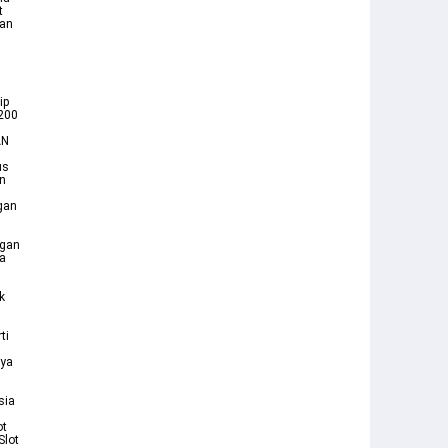
t
dan
ip
 200
AN
us
in
gan
ngan
ua
k
ti
nya
sia
ot
Slot