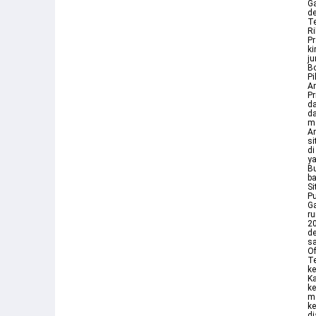
G
de
Te
Ri
Pr
ki
ju
Bo
Pi
A
P
d
da
me
A
si
di
y
B
ba
Si
P
Ga
ru
2
de
s
Of
T
ke
Ka
ke
me
ke
d