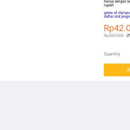
hanya dengan b
rupiah
gates of olympu
daftar slot prag
Rp42.
Rp350.000
-2
Quantity
B