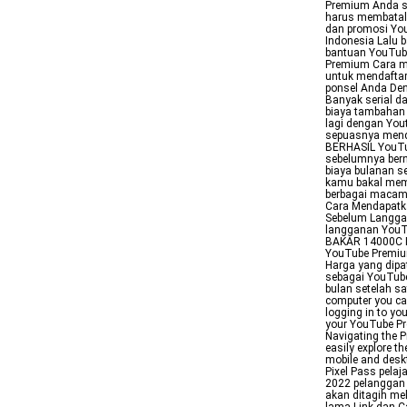
Premium Anda sa
harus membatalk
dan promosi Yo
Indonesia Lalu
bantuan YouTube
Premium Cara m
untuk mendaftar
ponsel Anda Den
Banyak serial da
biaya tambahan
lagi dengan You
sepuasnya mend
BERHASIL YouT
sebelumnya ber
biaya bulanan s
kamu bakal mem
berbagai macam
Cara Mendapatka
Sebelum Langg
langganan YouT
BAKAR 14000C D
YouTube Premium
Harga yang dip
sebagai YouTube
bulan setelah sa
computer you ca
logging in to yo
your YouTube Pre
Navigating the 
easily explore t
mobile and des
Pixel Pass pelaj
2022 pelanggan
akan ditagih me