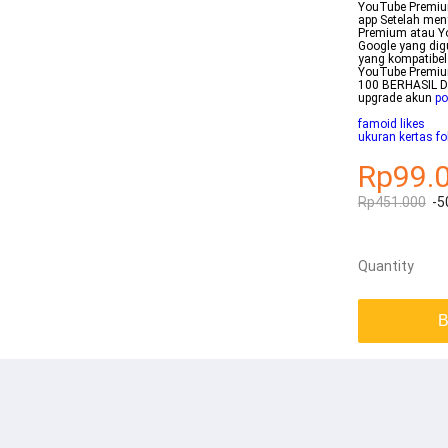
YouTube Premium
app Setelah me
Premium atau Y
Google yang di
yang kompatibel
YouTube Premiu
100 BERHASIL Di
upgrade akun
po
famoid likes
ukuran kertas fo
Rp99.
Rp451.000
-5
Quantity
B