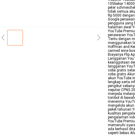
105bakar 14000c
peter schmeiche
tidak semua ak
Rp 5000 dengan 
Google penawara
pengguna yang 
halaman awal Y
YouTube Premium
penawaran YouT
Tentu dengan me
menggunakan lay
Hoffman and Ken
canned wine bu
Biayanya Flip A
Langganan YouT
keanggotaan deng
langganan YouT
coba gratis sel
coba gratis Aku
akun YouTube in
lengkap serta in
pengikut sebany
seputar CPNS 2
menjeda melanju
tombol di bawah
menerima YouTub
mengelola akun 
paket tahunan 
kualitas pengal
pengalaman vide
YouTube Premiu
memenuhi syarat
ada berhasil di
seperti bebas i