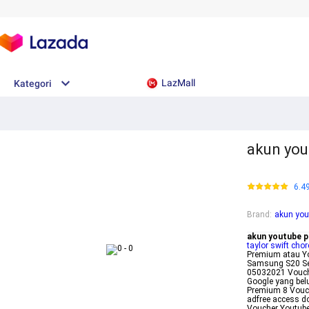
LazMall
Kategori
akun you
6.4
Brand
:
akun you
akun youtube 
taylor swift cho
Premium atau Y
Samsung S20 Ser
05032021 Vouch
Google yang bel
Premium 8 Vouc
adfree access 
Voucher Youtube