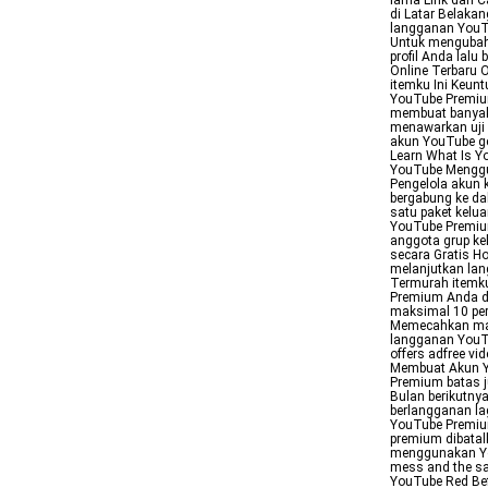
lama Link dan C
di Latar Belakan
langganan YouTu
Untuk mengubah a
profil Anda lal
Online Terbaru 
itemku Ini Keu
YouTube Premium
membuat banyak 
menawarkan uji 
akun YouTube ge
Learn What Is Y
YouTube Menggu
Pengelola akun 
bergabung ke da
satu paket kelu
YouTube Premiu
anggota grup ke
secara Gratis H
melanjutkan la
Termurah itemk
Premium Anda da
maksimal 10 pe
Memecahkan mas
langganan YouT
offers adfree vi
Membuat Akun 
Premium batas 
Bulan berikutnya
berlangganan la
YouTube Premium
premium dibatal
menggunakan Yo
mess and the sam
YouTube Red Befo