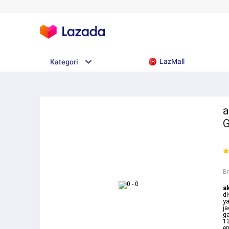
LazMall
Kategori
a
G
B
a
di
y
ja
g
13
en