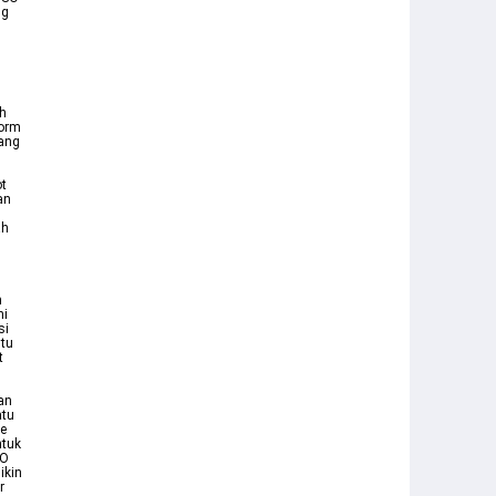
ng
h
form
yang
ot
an
ah
n
m
ni
si
Itu
t
an
atu
ve
ntuk
SO
ikin
r