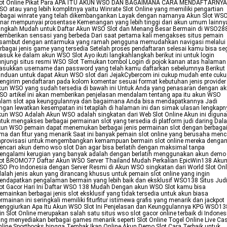
lot Online Pikat Para APA ITU AKUN WSO DAN BAGAIMANA CARA MENDAFTARNYA
O atau yang lebih komplitnya yaitu Winrate Slot Online yang memiliki pengartian
bagai winrate yang telah dikembangankan Layak dengan namanya Akun Slot WSO
nar mempunyai prosentase Kemenangan yang lebih tinggi dari akun umum lainny
angkah Mudah untuk Daftar Akun WSO Slot dan Menang Besar Bermain di WSO28
mberikan sensasi yang berbeda Dari saat pertama kali mengakses situs pemain
isambut dengan antarmuka yang ramah pengguna memudahkan navigasi melalui
rbagai jenis game yang tersedia Setelah proses pendaftaran selesai kamu bisa se
suk ke dalam akun WSO Slot Ayo ikuti langkahlangkah berikut ini untuk login
njungi situs resmi WSO Slot Temukan tombol Login di pojok kanan atas halaman
asukkan username dan password yang telah kamu daftarkan sebelumnya Berikut
nduan untuk dapat Akun WSO slot dari JejakCybercom ini cukup mudah ente cuku
ngirim pendaftaran pada kolom komentar sesuai format kebutuhan jenis provider
un WSO yang sudah tersedia di bawah ini Untuk Anda yang penasaran dengan a
O artikel ini akan memberikan penjelasan mendalam tentang apa itu akun WSO
alam slot apa keunggulannya dan bagaimana Anda bisa mendapatkannya Jadi
ngan lewatkan kesempatan ini tetaplah di halaman ini dan simak ulasan lengkapn
un WSO Adalah Akun WSO adalah singkatan dari Web Slot Online Akun ini digun
tuk mengakses berbagai permainan slot yang tersedia di platform judi daring Dal
un WSO pemain dapat menemukan berbagai jenis permainan slot dengan berbaga
ma dan fitur yang menarik Saat ini banyak pemain slot online yang berusaha menc
mprovisasi untuk mengembangkan kemampuan bermain slot online mereka denga
ncari akun demo wso slot Dan agar bisa berlatih dengan maksimal tanpa
engalami kerugian yang banyak adalah dengan berlatih menggunakan akun demo
lot BROMO77 Daftar Akun WSO Server Thailand Mudah Perkalian EpicWin138 Aku
O Pro Indonesia dengan Server Resmi di Akun WSO singkatan dari World Slot Onl
alah jenis akun yang dirancang khusus untuk pemain slot online yang ingin
ndapatkan pengalaman bermain yang lebih baik dan eksklusif WSO138 Situs Jud
ot Gacor Hari Ini Daftar WSO 138 Mudah Dengan akun WSO Slot kamu bisa
mainkan berbagai jenis slot eksklusif yang tidak tersedia untuk akun biasa
rmainan ini seringkali memiliki fiturfitur istimewa grafis yang menarik dan jackpot
enggiurkan Apa Itu Akun WSO Slot Ini Penjelasan dan Keunggulannya KPG WSO13
n Slot Online merupakan salah satu situs wso slot gacor online terbaik di Indones
ng menyediakan berbagai games menarik seperti Slot Online Togel Online Live Ca
line Sportbooks hingga Tembak Ikan Online Akun Demo Slot Cara Terbaik untuk