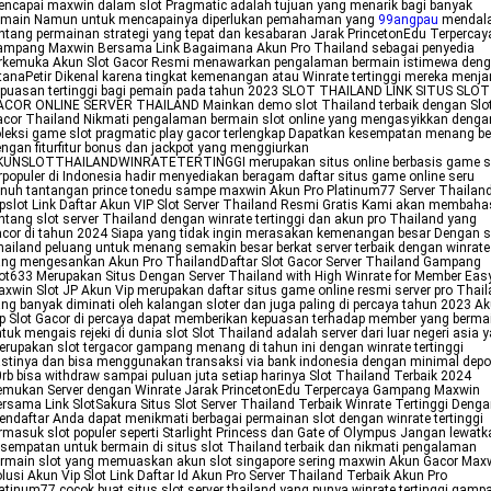
ncapai maxwin dalam slot Pragmatic adalah tujuan yang menarik bagi banyak
emain Namun untuk mencapainya diperlukan pemahaman yang
99angpau
mendal
ntang permainan strategi yang tepat dan kesabaran Jarak PrincetonEdu Terpercay
ampang Maxwin Bersama Link Bagaimana Akun Pro Thailand sebagai penyedia
erkemuka Akun Slot Gacor Resmi menawarkan pengalaman bermain istimewa den
tanaPetir Dikenal karena tingkat kemenangan atau Winrate tertinggi mereka menj
epuasan tertinggi bagi pemain pada tahun 2023 SLOT THAILAND LINK SITUS SLOT
ACOR ONLINE SERVER THAILAND Mainkan demo slot Thailand terbaik dengan Slo
cor Thailand Nikmati pengalaman bermain slot online yang mengasyikkan denga
leksi game slot pragmatic play gacor terlengkap Dapatkan kesempatan menang b
ngan fiturfitur bonus dan jackpot yang menggiurkan
KUNSLOTTHAILANDWINRATETERTINGGI merupakan situs online berbasis game s
rpopuler di Indonesia hadir menyediakan beragam daftar situs game online seru
nuh tantangan prince tonedu sampe maxwin Akun Pro Platinum77 Server Thailan
pslot Link Daftar Akun VIP Slot Server Thailand Resmi Gratis Kami akan membaha
ntang slot server Thailand dengan winrate tertinggi dan akun pro Thailand yang
cor di tahun 2024 Siapa yang tidak ingin merasakan kemenangan besar Dengan s
ailand peluang untuk menang semakin besar berkat server terbaik dengan winrate
ang mengesankan Akun Pro ThailandDaftar Slot Gacor Server Thailand Gampang
ot633 Merupakan Situs Dengan Server Thailand with High Winrate for Member Eas
xwin Slot JP Akun Vip merupakan daftar situs game online resmi server pro Thai
ng banyak diminati oleh kalangan sloter dan juga paling di percaya tahun 2023 A
p Slot Gacor di percaya dapat memberikan kepuasan terhadap member yang berma
tuk mengais rejeki di dunia slot Slot Thailand adalah server dari luar negeri asia 
rupakan slot tergacor gampang menang di tahun ini dengan winrate tertinggi
stinya dan bisa menggunakan transaksi via bank indonesia dengan minimal depo
rb bisa withdraw sampai puluan juta setiap harinya Slot Thailand Terbaik 2024
emukan Server dengan Winrate Jarak PrincetonEdu Terpercaya Gampang Maxwin
rsama Link SlotSakura Situs Slot Server Thailand Terbaik Winrate Tertinggi Deng
ndaftar Anda dapat menikmati berbagai permainan slot dengan winrate tertinggi
rmasuk slot populer seperti Starlight Princess dan Gate of Olympus Jangan lewatk
sempatan untuk bermain di situs slot Thailand terbaik dan nikmati pengalaman
ermain slot yang memuaskan akun slot singapore sering maxwin Akun Gacor Max
lusi Akun Vip Slot Link Daftar Id Akun Pro Server Thailand Terbaik Akun Pro
atinum77 cocok buat situs slot server thailand yang punya winrate tertinggi gamp