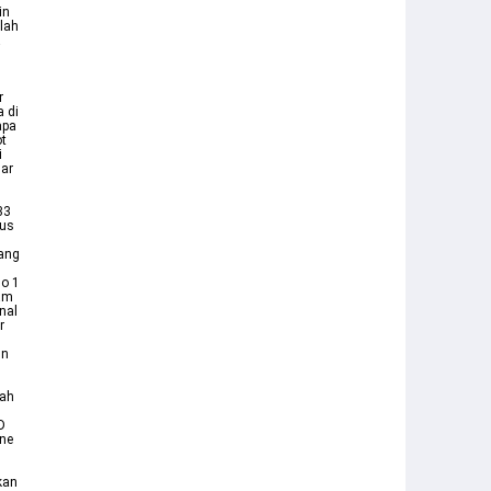
in
alah
a
r
a di
apa
ot
i
sar
33
tus
yang
No 1
am
nal
r
un
dah
D
ine
kan