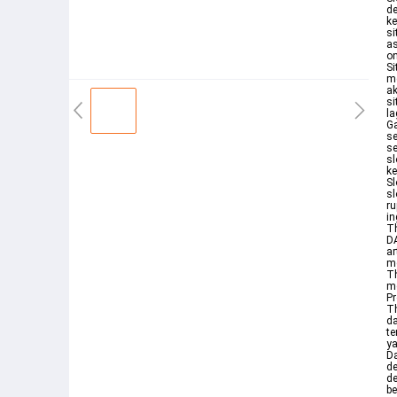
d
ke
si
as
on
Si
me
ak
si
la
Ga
se
se
sl
ke
Sl
sl
ru
in
Th
D
ar
me
Th
me
Pr
Th
da
te
ya
Da
de
de
be