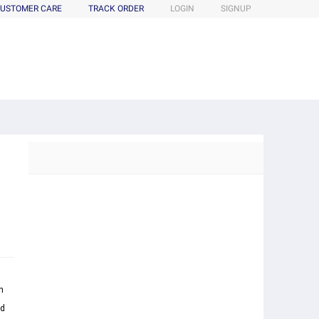
USTOMER CARE
TRACK ORDER
LOGIN
SIGNUP
n
nd