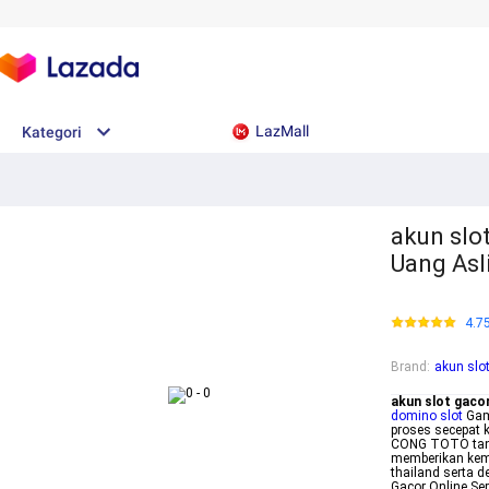
LazMall
Kategori
akun slot
Uang Asl
4.7
Brand
:
akun slo
akun slot gacor
domino slot
Gam
proses secepat ki
CONG TOTO tanpa 
memberikan kem
thailand serta 
Gacor Online Ser