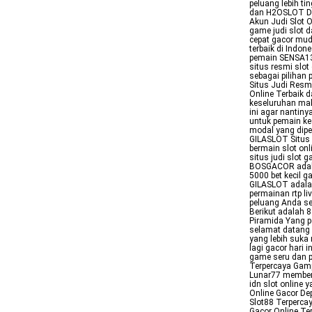
peluang lebih t
dan H2OSLOT Daf
Akun Judi Slot 
game judi slot d
cepat gacor mud
terbaik di Indon
pemain SENSA138
situs resmi slot 
sebagai pilihan 
Situs Judi Resmi
Online Terbaik 
keseluruhan mak
ini agar nantiny
untuk pemain ke
modal yang diper
GILASLOT Situs 
bermain slot onl
situs judi slot 
BOSGACOR adalah 
5000 bet kecil 
GILASLOT adalah 
permainan rtp li
peluang Anda se
Berikut adalah 
Piramida Yang p
selamat datang 
yang lebih suka
lagi gacor hari 
game seru dan 
Terpercaya Gamp
Lunar77 memberi
idn slot online
Online Gacor De
Slot88 Terpercay
Gacor Online Te