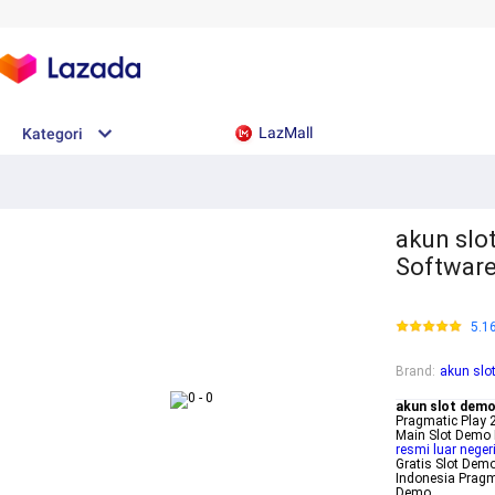
LazMall
Kategori
akun slo
Software
5.1
Brand
:
akun slo
akun slot demo
Pragmatic Play 
Main Slot Demo
resmi luar neger
Gratis Slot Dem
Indonesia Pragm
Demo