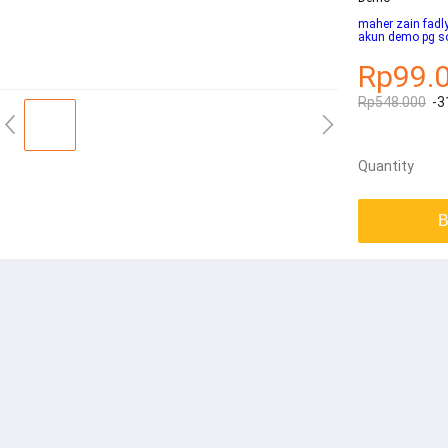
maher zain fadly
akun demo pg so
Rp99.
Rp548.000
-3
Quantity
B