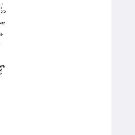
an
an
 pro
rkan
ih
n
I
nya
ro
un