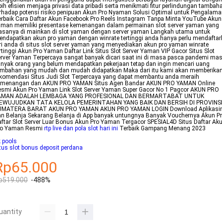
bih efisien menjaga privasi data pribadi serta menikmati fitur perlindungan tambah
rhadap potensi risiko penipuan Akun Pro Nyaman Solusi Optimal untuk Pengalam
rbaik Cara Daftar Akun Facebook Pro Reels Instagram Tanpa Minta YouTube Akun
aman memiliki presentase kemenangan dalam permainan slot server yaman yang
asanya di mainkan di slot yaman dengan server yaman Langkah utama untuk
ndapatkan akun pro yaman dengan winrate tertinggi anda hanya perlu mendafta
ri anda di situs slot server yaman yang menyediakan akun pro yaman winrate
rtinggi Akun Pro Yaman Daftar Link Situs Slot Server Yaman VIP Gacor Situs Slot
rver Yaman Terpercaya sangat banyak dicari saat ini di masa pasca pandemi mas
nyak orang yang belum mendapatkan pekerjaan tetap dan ingin mencari uang
ambahan yang mudah dan mudah didapatkan Maka dari itu kami akan memberika
komendasi Situs Judi Slot Terpercaya yang dapat membantu anda meraih
emenangan dan AKUN PRO YAMAN Situs Agen Bandar AKUN PRO YAMAN Online
smi Akun Pro Yaman Link Slot Server Yaman Super Gacor No 1 Pagcor AKUN PRO
AMAN ADALAH LEMBAGA YANG PROFESIONAL DAN BERMARTABAT UNTUK
EWUJUDKAN TATA KELOLA PEMERINTAHAN YANG BAIK DAN BERSIH DI PROVINS
UMATERA BARAT AKUN PRO YAMAN AKUN PRO YAMAN LOGIN Download Aplikasi
n Belanja Sekarang Belanja di App banyak untungnya Banyak Vouchernya Akun P
ftar Slot Server Luar Bonus Akun Pro Yaman Tergacor SPESIAL4D Situs Daftar Ak
ro Yaman Resmi
rtp live dan pola slot hari ini
Terbaik Gampang Menang 2023
 pools
tus slot bonus deposit perdana
Rp65.000
p519.000
-488%
uantity