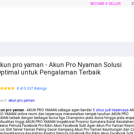
BECOME A SELLER
C
kun pro yaman - Akun Pro Nyaman Solusi
ptimal untuk Pengalaman Terbaik
8.415.537 Ratings
rand
:
akun pro yaman
kun pro yaman
- AKUN PRO YAMAN sebagai agen bandar
5 situs judi terpercaya
AK
RO YAMAN online resmi dan terpercaya menawarkan tempat taruhan AKUN PRO
MAN terbaik dengan berbagai bursa liga Champions piala dunia hingga piala erop
rkualitas tinggi AKUN PRO YAMAN Inspektorat Provinsi Sumatera Barat Kesalahan
eator Pemula Facebook Pro Bikin Akun Facebook Sulit Agen Akun Pro Yaman Resm
tus Slot Server Yaman Paling Gacor Gampang Akun Pro Yaman Keuntungan dan C
ndapatkannya Kesalahan Kreator Pemula Facebook Pro Bikin Akun Facebook Sulit