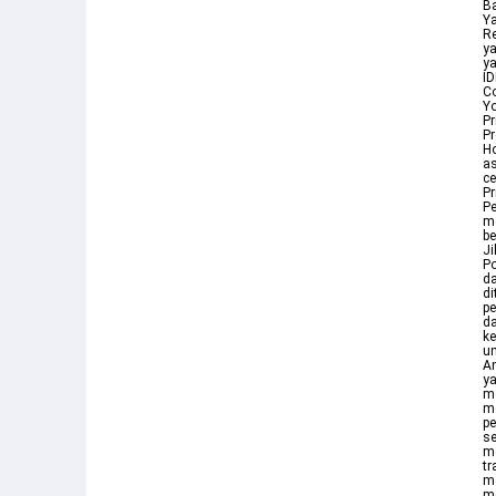
Ba
Ya
Re
y
y
I
Co
Yo
P
Pr
Ho
as
ce
P
P
me
be
Ji
Po
da
di
pe
da
k
u
An
y
me
m
pe
se
me
tr
m
me