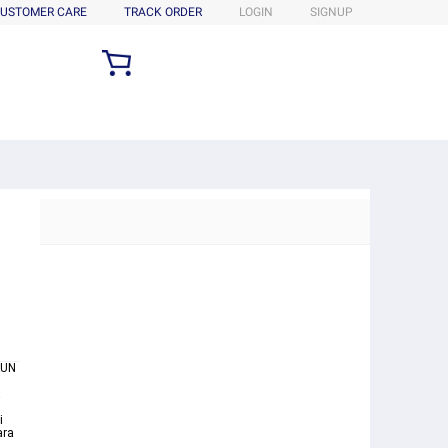
USTOMER CARE
TRACK ORDER
LOGIN
SIGNUP
UN
a
i
ara