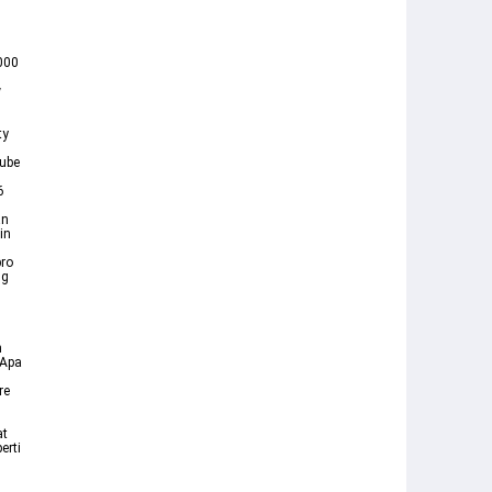
000
w
ty
tube
6
an
in
pro
ng
n
 Apa
re
at
erti