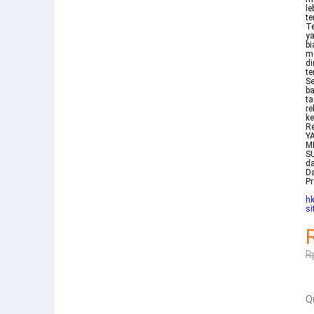
le
te
Te
y
bi
me
di
te
Se
ba
t
re
k
Re
Y
M
S
da
Da
P
hk
si
R
Q