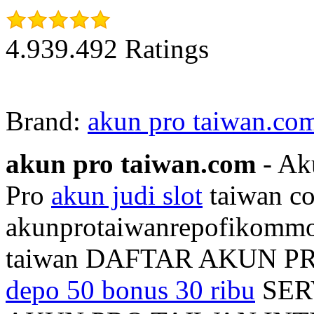
4.939.492 Ratings
Brand
:
akun pro taiwan.co
akun pro taiwan.com
- Aku
Pro
akun judi slot
taiwan co
akunprotaiwanrepofikommo
taiwan DAFTAR AKUN P
depo 50 bonus 30 ribu
SER