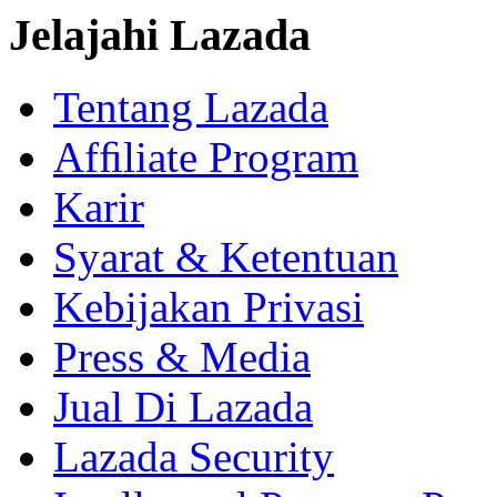
Jelajahi Lazada
Tentang Lazada
Afﬁliate Program
Karir
Syarat & Ketentuan
Kebijakan Privasi
Press & Media
Jual Di Lazada
Lazada Security