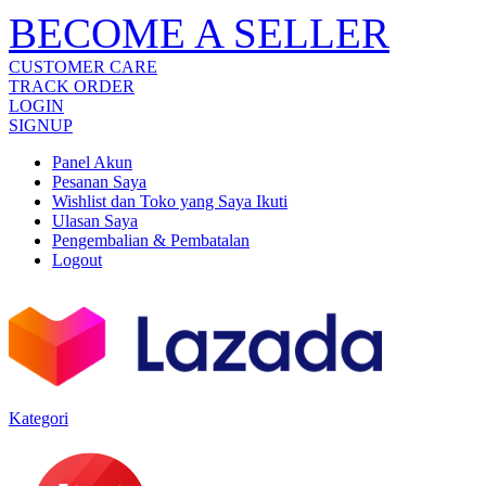
BECOME A SELLER
CUSTOMER CARE
TRACK ORDER
LOGIN
SIGNUP
Panel Akun
Pesanan Saya
Wishlist dan Toko yang Saya Ikuti
Ulasan Saya
Pengembalian & Pembatalan
Logout
Kategori