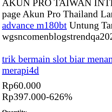
AKUN PRO TAIWAN INTE
page Akun Pro Thailand L
advance m180bt
Untung Ta
wgsncomenblogstrendqa202
trik bermain slot biar mena
merapi4d
Rp60.000
Rp397.000
-626%