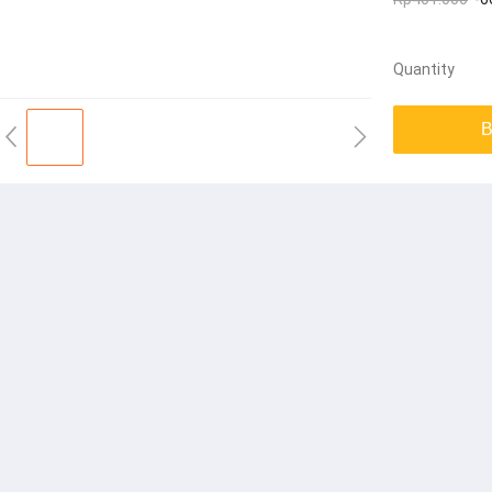
Quantity
B