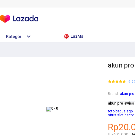
LazMall
Kategori
akun pro 
6.9
Brand
:
akun pro
akun pro swiss 
toto bagus sgp
situs slot gaco
Rp20.
Rp401.000
-6