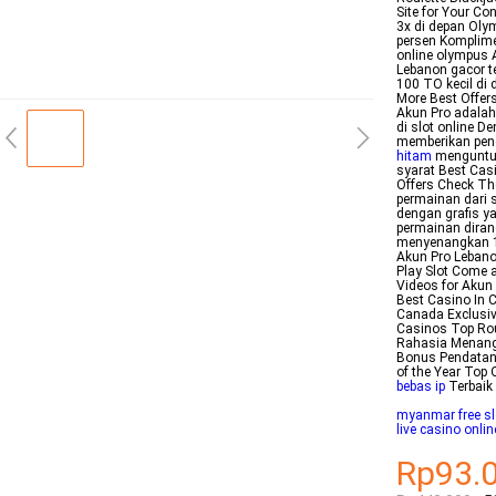
Site for Your C
3x di depan Olym
persen Komplime
online olympus Ak
Lebanon gacor 
100 TO kecil di
More Best Offer
Akun Pro adalah
di slot online D
memberikan pen
hitam
menguntun
syarat Best Casi
Offers Check Th
permainan dari 
dengan grafis y
permainan dira
menyenangkan 1
Akun Pro Lebano
Play Slot Come a
Videos for Akun
Best Casino In 
Canada Exclusiv
Casinos Top Rou
Rahasia Menang
Bonus Pendatang
of the Year Top
bebas ip
Terbaik
myanmar free s
live casino onli
Rp93.