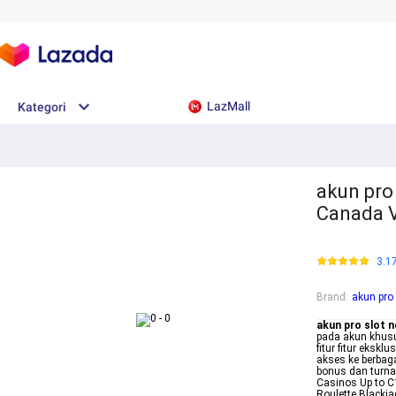
LazMall
Kategori
akun pro
Canada V
3.1
Brand
:
akun pro
akun pro slot
pada akun khusu
fitur fitur eks
akses ke berbaga
bonus dan turna
Casinos Up to C
Roulette Blackja