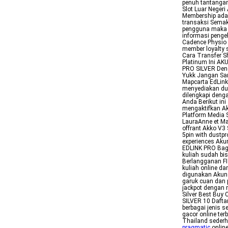
penuh tantangan
Slot Luar Neger
Membership adal
transaksi Semak
pengguna maka s
informasi pengel
Cadence Physio 
member loyalty 
Cara Transfer S
Platinum Ini AK
PRO SILVER Denga
Yukk Jangan Sa
Mapcarta EdLink
menyediakan dua
dilengkapi den
Anda Berikut in
mengaktifkan Ak
Platform Media 
LauraAnne et Mar
offrant Akko V3 
5pin with dustpro
experiences Aku
EDLINK PRO Bag
kuliah sudah bi
Berlangganan FI
kuliah online d
digunakan Akun 
garuk cuan dan 
jackpot dengan 
Silver Best Bu
SILVER 10 Dafta
berbagai jenis s
gacor online ter
Thailand sederh
pragmatic
onlin