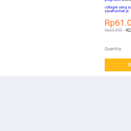
collagen yang 
savefromnet yt
Rp61.
Rp60.000
-42
Quantity
B