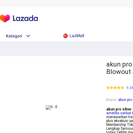
LazMall
Kategori
akun pro 
Blowout 
9.3
Brand
:
akun pro 
akun pro silver
amerika serikat
L
menawarkan trad
plus eksekusi ya
Membership Toko
Lengkap Samsun
today 24999 down