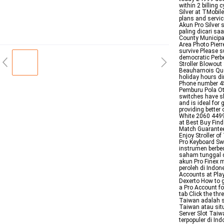
within 2 billing
Silver at TMobil
plans and servic
Akun Pro Silver
paling dicari sa
County Municipal
Area Photo Pierr
survive Please s
democratic Perbe
Stroller Blowout
Beauharnois Que
holiday hours d
Phone number 4
Pemburu Pola Ot
switches have sh
and is ideal for
providing better
White 2060 4499
at Best Buy Find 
Match Guarantee 
Enjoy Stroller of
Pro Keyboard Sw
instrumen berbe
saham tunggal d
akun Pro Finex 
peroleh di Indon
Accounts at Play
Dexerto How to g
a Pro Account fo
tab Click the th
Taiwan adalah s
Taiwan atau sit
Server Slot Tai
terpopuler di I