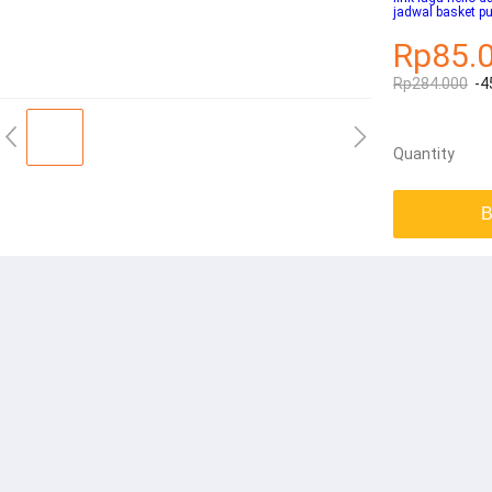
jadwal basket p
Rp85.
Rp284.000
-4
Quantity
B