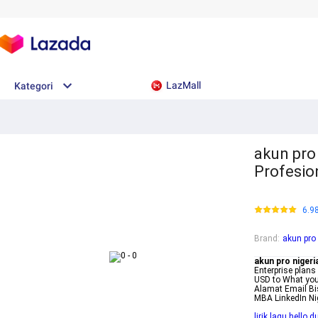
LazMall
Kategori
akun pro 
Profesio
6.9
Brand
:
akun pro 
akun pro nigeri
Enterprise plans
USD to What you
Alamat Email B
MBA LinkedIn Ni
lirik lagu hello 