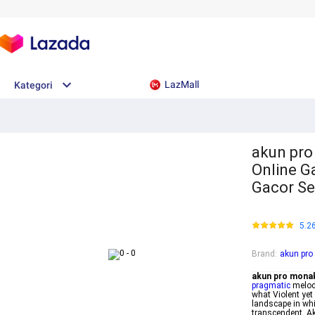
LazMall
Kategori
akun pro
Online G
Gacor Se
5.2
Brand
:
akun pr
akun pro mon
pragmatic
melodr
what Violent yet
landscape in whi
transcendent Ak