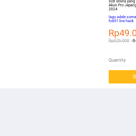
slot online yan
Akun Pro Jepang
2024
lagu adele some
hot51 live hack
Rp49.
Rp525.000
-8
Quantity
B