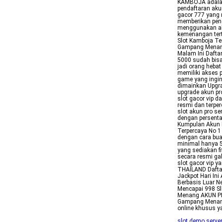
KAMBOJA adalah
pendaftaran aku
gacor 777 yang 
memberikan pen
menggunakan ak
kemenangan tert
Slot Kamboja Te
Gampang Menang
Malam Ini Dafta
5000 sudah bisa
jadi orang heba
memiliki akses
game yang ingin
dimainkan Upgrad
upgrade akun p
slot gacor vip d
resmi dan terper
slot akun pro se
dengan persenta
Kumpulan Akun 
Terpercaya No 1
dengan cara buat
minimal hanya 5 
yang sediakan f
secara resmi ga
slot gacor vip 
THAILAND Daftar
Jackpot Hari Ini
Berbasis Luar N
Mencapai 998 Sl
Menang AKUN PRO
Gampang Menang
online khusus y
slot demo serve