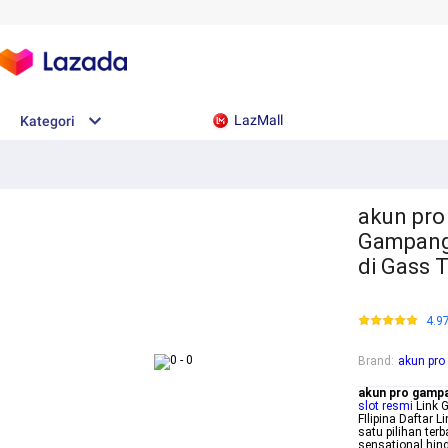
LazMall
Kategori
akun pro
Gampang
di Gass 
4.9
Brand
:
akun pr
akun pro gamp
slot resmi
Link 
FIlipina Daftar 
satu pilihan te
sensational hin