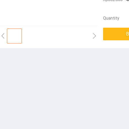
Quantity
B