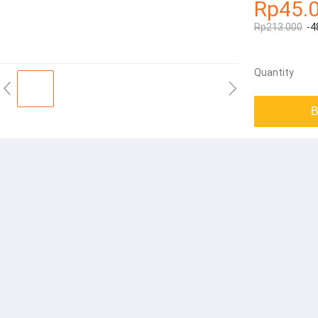
Rp45.
Rp213.000
-4
Quantity
B