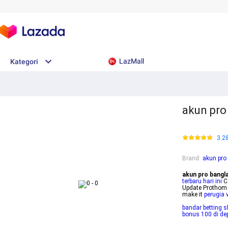
LazMall
Kategori
akun pro
3.2
Brand
:
akun pro
akun pro bangl
terbaru hari ini
Ca
Update Protho
make it
perugia 
bandar betting s
bonus 100 di dep