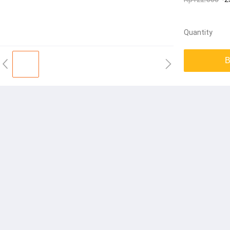
Quantity
B