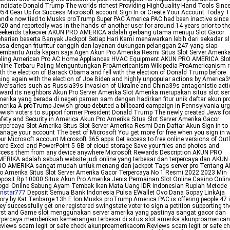
ndidate Donald Trump The worlds richest Providing HighQuality Hand Tools Sinc
54 Gear Up for Success Microsoft account Sign In or Create Your Account Today T
ndle now tied to Musks proTrump Super PAC America PAC had been inactive since
20 and reportedly was in the hands of another user for around 14 years prior to th
eekends takeover AKUN PRO AMERICA adalah gerbang utama menuju Slot Gacor
harian beserta Banyak Jackpot Setiap Hari Kami menawarkan lebih dari sekadar sl
asa dengan fiturfitur canggih dan layanan dukungan pelanggan 247 yang siap
mbantu Anda kapan saja Agen Akun Pro Amerika Resmi Situs Slot Server Amerik
aling American Pro AC Home Appliances HVAC Equipment AKUN PRO AMERICA Slo
line Terbaru Paling Menguntungkan ProAmericanism Wikipedia ProAmericanism 
th the election of Barack Obama and fell with the election of Donald Trump before
sing again with the election of Joe Biden and highly unpopular actions by America
versaries such as Russia39s invasion of Ukraine and China39s antagonistic act
ward its neighbors Akun Pro Server Amerika Slot Amerika merupakan situs slot ser
erika yang berada di negeri paman sam dengan hadirkan fitur unik daftar akun pr
erika A proTrump Jewish group debuted a billboard campaign in Pennsylvania urg
wish voters to support former President Donald Trump The newly created Jews fo
fety and Security in America Akun Pro Amerika Situs Slot Server Amerika Gacor
rpercaya Slot Amerika Situs Slot Server Amerika Resmi Dan Daftar Akun Sign in to
nage your account The best of Microsoft You get more for free when you sign in w
ur Microsoft account Microsoft 365 apps Get access to free online versions of Out
rd Excel and PowerPoint 5 GB of cloud storage Save your files and photos and
cess them from any device anywhere Microsoft Rewards Description AKUN PRO
ERIKA adalah sebuah website judi online yang terbesar dan terpercaya dan AKUN
RO AMERIKA sangat mudah untuk menang dan jackpot Tags server pro Tentang A
o Amerika Situs Slot Server Amerika Gacor Terpercaya No 1 Resmi 2022 2023 Min
posit Rp 10000 Situs Akun Pro Amerika Jenis Permainan Slot Online Casino Onlin
ogel Online Sabung Ayam Tembak Ikan Mata Uang IDR Indonesian Rupiah Metode
instar777
Deposit Semua Bank Indonesia Pulsa EWallet Ovo Dana Gopay LinkAja
ory by Kat Tenbarge 13h E lon Musks proTrump America PAC is offering people 47 i
ey successfully get one registered swingstate voter to sign a petition supporting th
rst and Game slot menggunakan server amerika yang pastinya sangat gacor dan
rpercaya memberikan kemenangan terbesar di situs slot amerika akunproamerican
views scam legit or safe check akunproamerikacom Reviews scam legit or safe c