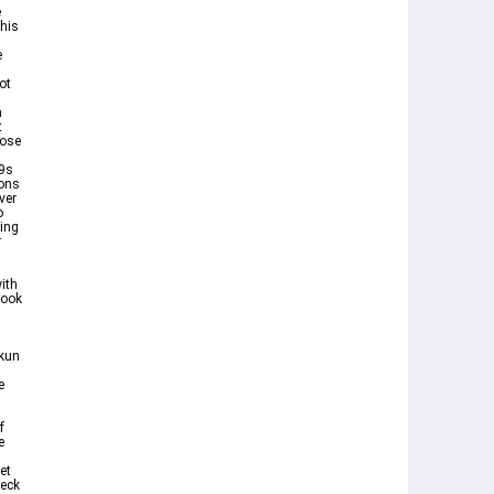
e
his
e
ot
a
t
rose
39s
ions
ver
o
ing
r
ith
look
kun
e
f
e
et
heck