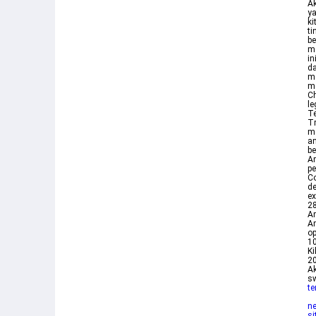
Ak
ya
ki
t
be
me
i
da
m
m
Ch
le
Te
Tr
me
am
be
Am
pe
Co
de
ex
28
Am
Am
op
10
Ki
20
Ak
sw
te
n
si