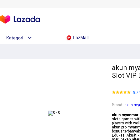
LazMall
Kategori
akun mya
Slot VIP
8.7
Brand
:
akun my
akun myanmar 
slots games with
players with w
akun pro myanma
bonus terbanyak
Edukasi Akuatik
merupakan alter