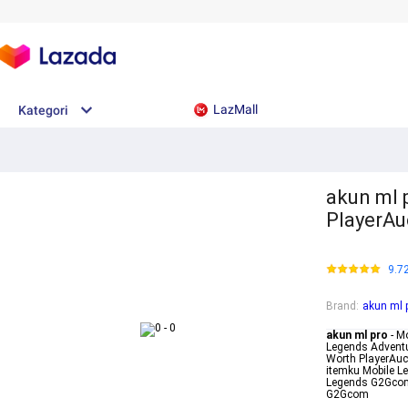
LazMall
Kategori
akun ml 
PlayerAu
9.7
Brand
:
akun ml 
akun ml pro
- M
Legends Adventu
Worth PlayerAuc
itemku Mobile L
Legends G2Gcom
G2Gcom