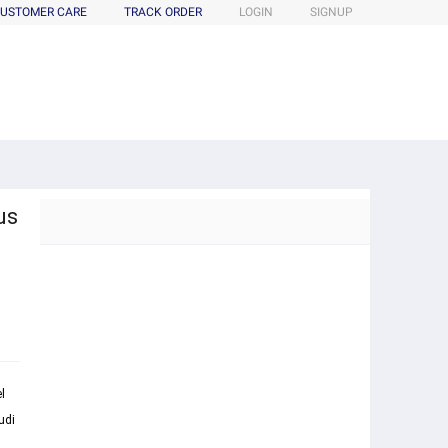
USTOMER CARE
TRACK ORDER
LOGIN
SIGNUP
us
l
udi