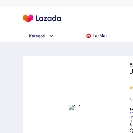
LazMall
Kategori
a
J
B
ak
so
pe
on
Si
bo
de