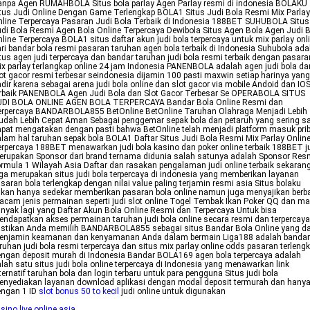
npa Agen RUMAHBOLA Situs bola parlay Agen Parlay resmi di indonesia BOLAKU
tus Judi Online Dengan Game Terlengkap BOLA1 Situs Judi Bola Resmi Mix Parlay
line Terpercaya Pasaran Judi Bola Terbaik di Indonesia 188BET SUHUBOLA Situs
di Bola Resmi Agen Bola Online Terpercaya Dewibola Situs Agen Bola Agen Judi 
line Terpercaya BOLA1 situs daftar akun judi bola terpercaya untuk mix parlay onl
ri bandar bola resmi pasaran taruhan agen bola terbaik di Indonesia Suhubola ada
tus agen judi terpercaya dan bandar taruhan judi bola resmi terbaik dengan pasara
x parlay terlangkap online 24 jam Indonesia PANENBOLA adalah agen judi bola da
ot gacor resmi terbesar seindonesia dijamin 100 pasti maxwin setiap harinya yang
dir karena sebagai arena judi bola online dan slot gacor via mobile Andoid dan IO
erbaik PANENBOLA Agen Judi Bola dan Slot Gacor Terbesar Se OPERABOLA SITUS
UDI BOLA ONLINE AGEN BOLA TERPERCAYA Bandar Bola Online Resmi dan
erpercaya BANDARBOLA855 BetOnline BetOnline Taruhan Olahraga Menjadi Lebih
dah Lebih Cepat Aman Sebagai penggemar sepak bola dan petaruh yang sering s
pat mengatakan dengan pasti bahwa BetOnline telah menjadi platform masuk pri
lam hal taruhan sepak bola BOLA1 Daftar Situs Judi Bola Resmi Mix Parlay Onlin
rpercaya 188BET menawarkan judi bola kasino dan poker online terbaik 188BET j
rupakan Sponsor dari brand ternama didunia salah satunya adalah Sponsor Res
rmula 1 Wilayah Asia Daftar dan rasakan pengalaman judi online terbaik sekaran
ga merupakan situs judi bola terpercaya di indonesia yang memberikan layanan
saran bola terlengkap dengan nilai value paling terjamin resmi asia Situs bolaku
kan hanya sedekar memberikan pasaran bola online namun juga menyajikan berb
cam jenis permainan seperti judi slot online Togel Tembak Ikan Poker QQ dan ma
nyak lagi yang Daftar Akun Bola Online Resmi dan Terpercaya Untuk bisa
ndapatkan akses permainan taruhan judi bola online secara resmi dan terpercaya
astikan Anda memilih BANDARBOLA855 sebagai situs Bandar Bola Online yang d
enjamin keamanan dan kenyamanan Anda dalam bermain Liga188 adalah bandar
ruhan judi bola resmi terpercaya dan situs mix parlay online odds pasaran terleng
ngan deposit murah di Indonesia Bandar BOLA169 agen bola terpercaya adalah
lah satu situs judi bola online terpercaya di Indonesia yang menawarkan link
ternatif taruhan bola dan login terbaru untuk para pengguna Situs judi bola
nyediakan layanan download aplikasi dengan modal deposit termurah dan hany
engan 1 ID
slot bonus 50 to kecil
judi online untuk digunakan
sino live online asia