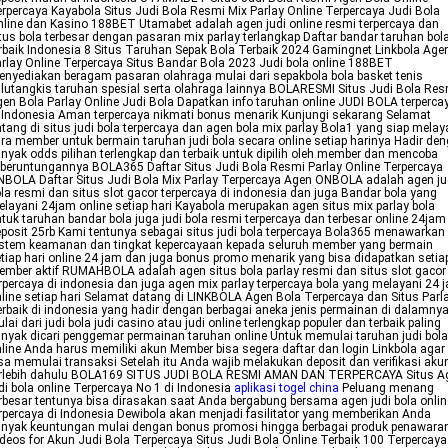
rpercaya Kayabola Situs Judi Bola Resmi Mix Parlay Online Terpercaya Judi Bola
line dan Kasino 188BET Utamabet adalah agen judi online resmi terpercaya dan
tus bola terbesar dengan pasaran mix parlay terlangkap Daftar bandar taruhan bol
rbaik Indonesia 8 Situs Taruhan Sepak Bola Terbaik 2024 Gamingnet Linkbola Age
rlay Online Terpercaya Situs Bandar Bola 2023 Judi bola online 188BET
nyediakan beragam pasaran olahraga mulai dari sepakbola bola basket tenis
lutangkis taruhan spesial serta olahraga lainnya BOLARESMI Situs Judi Bola Res
en Bola Parlay Online Judi Bola Dapatkan info taruhan online JUDI BOLA terperca
 Indonesia Aman terpercaya nikmati bonus menarik Kunjungi sekarang Selamat
tang di situs judi bola terpercaya dan agen bola mix parlay Bola1 yang siap melay
ra member untuk bermain taruhan judi bola secara online setiap harinya Hadir de
nyak odds pilihan terlengkap dan terbaik untuk dipilih oleh member dan mencoba
beruntungannya BOLA365 Daftar Situs Judi Bola Resmi Parlay Online Terpercaya
BOLA Daftar Situs Judi Bola Mix Parlay Terpercaya Agen ONBOLA adalah agen ju
la resmi dan situs slot gacor terpercaya di indonesia dan juga Bandar bola yang
layani 24jam online setiap hari Kayabola merupakan agen situs mix parlay bola
tuk taruhan bandar bola juga judi bola resmi terpercaya dan terbesar online 24jam
posit 25rb Kami tentunya sebagai situs judi bola terpercaya Bola365 menawarkan
istem keamanan dan tingkat kepercayaan kepada seluruh member yang bermain
tiap hari online 24 jam dan juga bonus promo menarik yang bisa didapatkan setia
mber aktif RUMAHBOLA adalah agen situs bola parlay resmi dan situs slot gacor
rpercaya di indonesia dan juga agen mix parlay terpercaya bola yang melayani 24 
line setiap hari Selamat datang di LINKBOLA Agen Bola Terpercaya dan Situs Parl
rbaik di indonesia yang hadir dengan berbagai aneka jenis permainan di dalamny
lai dari judi bola judi casino atau judi online terlengkap populer dan terbaik paling
nyak dicari penggemar permainan taruhan online Untuk memulai taruhan judi bola
line Anda harus memiliki akun Member bisa segera daftar dan login Linkbola agar
sa memulai transaksi Setelah itu Anda wajib melakukan deposit dan verifikasi aku
erlebih dahulu BOLA169 SITUS JUDI BOLA RESMI AMAN DAN TERPERCAYA Situs A
di bola online Terpercaya No 1 di Indonesia
aplikasi togel china
Peluang menang
rbesar tentunya bisa dirasakan saat Anda bergabung bersama agen judi bola onlin
rpercaya di Indonesia Dewibola akan menjadi fasilitator yang memberikan Anda
anyak keuntungan mulai dengan bonus promosi hingga berbagai produk penawara
deos for Akun Judi Bola Terpercaya Situs Judi Bola Online Terbaik 100 Terpercaya