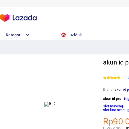
LazMall
Kategori
akun id p
3.8
Brand
:
akun id p
akun id pro
-
tog
slot mayong
slot luar negeri 
Rp90.
Rp358.000
-9