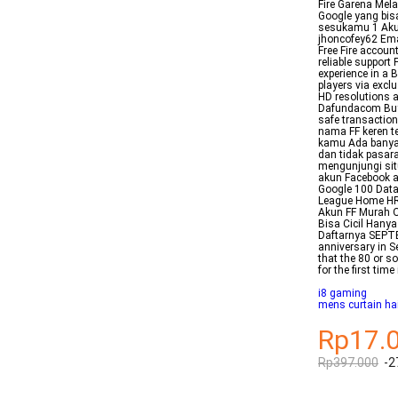
Fire Garena Mela
Google yang bis
sesukamu 1 Akun
jhoncofey62 Ema
Free Fire accoun
reliable support
experience in a B
players via exclu
HD resolutions a
Dafundacom Buy G
safe transaction
nama FF keren t
kamu Ada banyak
dan tidak pasar
mengunjungi sit
akun Facebook a
Google 100 Data
League Home HRL
Akun FF Murah O
Bisa Cicil Hanya
Daftarnya SEPTE
anniversary in S
that the 80 or 
for the first tim
i8 gaming
mens curtain hai
Rp17.
Rp397.000
-2