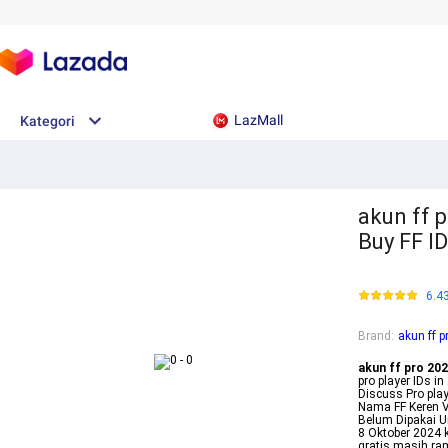
LazMall
Kategori
akun ff p
Buy FF I
6.4
Brand
:
akun ff 
akun ff pro 20
pro player IDs i
Discuss Pro play
Nama FF Keren V
Belum Dipakai U
8 Oktober 2024 k
gratis masih ram