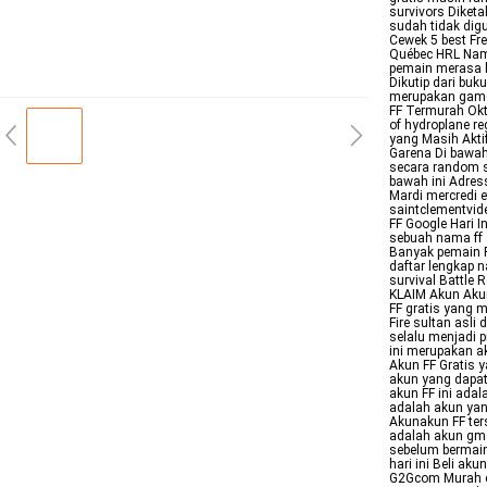
survivors Diketa
sudah tidak dig
Cewek 5 best Fre
Québec HRL Nama
pemain merasa 
Dikutip dari buk
merupakan game p
FF Termurah Okt
of hydroplane re
yang Masih Akti
Garena Di bawah 
secara random se
bawah ini Adres
Mardi mercredi 
saintclementvi
FF Google Hari I
sebuah nama ff 
Banyak pemain F
daftar lengkap 
survival Battle 
KLAIM Akun Akun
FF gratis yang m
Fire sultan asli
selalu menjadi p
ini merupakan ak
Akun FF Gratis 
akun yang dapat
akun FF ini ada
adalah akun yan
Akunakun FF ter
adalah akun gma
sebelum bermain
hari ini Beli ak
G2Gcom Murah ce