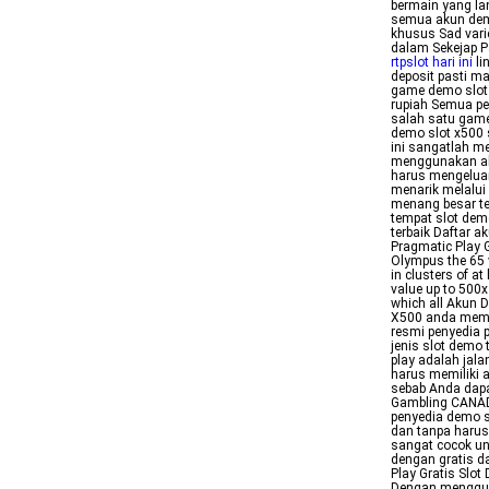
bermain yang l
semua akun demo
khusus Sad vari
dalam Sekejap P
rtpslot hari ini
li
deposit pasti m
game demo slot 
rupiah Semua pe
salah satu game
demo slot x500 
ini sangatlah m
menggunakan ak
harus mengeluar
menarik melalu
menang besar t
tempat slot dem
terbaik Daftar 
Pragmatic Play G
Olympus the 65 
in clusters of at
value up to 500x
which all Akun 
X500 anda meme
resmi penyedia 
jenis slot demo
play adalah jala
harus memiliki a
sebab Anda dap
Gambling CANADA
penyedia demo s
dan tanpa harus
sangat cocok u
dengan gratis 
Play Gratis Slo
Dengan mengguna