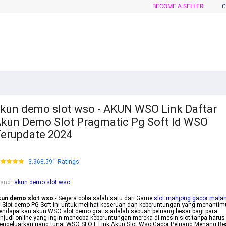
BECOME A SELLER
C
kun demo slot wso - AKUN WSO Link Daftar
kun Demo Slot Pragmatic Pg Soft Id WSO
erupdate 2024
3.968.591 Ratings
rand
:
akun demo slot wso
kun demo slot wso
- Segera coba salah satu dari Game
slot mahjong gacor mala
i
Slot demo PG Soft ini untuk melihat keseruan dan keberuntungan yang menantim
ndapatkan akun WSO slot demo gratis adalah sebuah peluang besar bagi para
njudi online yang ingin mencoba keberuntungan mereka di mesin slot tanpa harus
engeluarkan uang tunai WSO SLOT Link Akun Slot Wso Gacor Peluang Menang Be