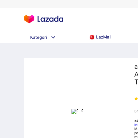
LazMall
Kategori
a
A
T
B
a
in
Me
pe
m