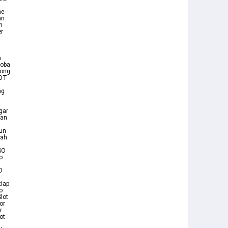
ne
an
n
er
a
Coba
kong
LOT
ng
gar
gan
kun
uah
SO
o
O
tiap
o
lot
or
r
ot