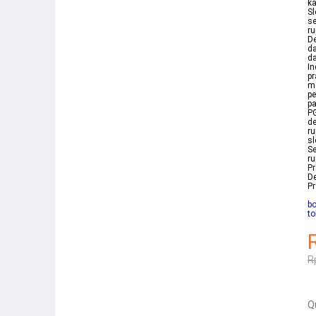
ka
Sl
se
r
De
da
d
In
pr
me
p
pa
P
de
ru
sl
Se
ru
Pr
De
P
bo
to
R
Q