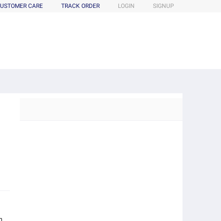
USTOMER CARE
TRACK ORDER
LOGIN
SIGNUP
n