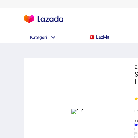
LazMall
Kategori
a
S
B
a
k
ru
ju
ma