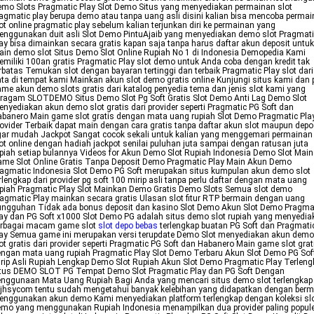
mo Slots Pragmatic Play Slot Demo Situs yang menyediakan permainan slot
agmatic play berupa demo atau tanpa uang asli disini kalian bisa mencoba perma
ot online pragmatic play sebelum kalian terjunkan diri ke permainan yang
nggunakan duit asli Slot Demo PintuAjaib yang menyediakan demo slot Pragmat
ay bisa dimainkan secara gratis kapan saja tanpa harus daftar akun deposit untuk
in demo slot Situs Demo Slot Online Rupiah No 1 di Indonesia Demopedia Kami
miliki 100an gratis Pragmatic Play slot demo untuk Anda coba dengan kredit tak
rbatas Temukan slot dengan bayaran tertinggi dan terbaik Pragmatic Play slot dari
ta di tempat kami Mainkan akun slot demo gratis online Kunjungi situs kami dan p
me akun demo slots gratis dari katalog penyedia tema dan jenis slot kami yang
ragam SLOTDEMO Situs Demo Slot Pg Soft Gratis Slot Demo Anti Lag Demo Slot
nyediakan akun demo slot gratis dari provider seperti Pragmatic PG Soft dan
banero Main game slot gratis dengan mata uang rupiah Slot Demo Pragmatic Pla
ovider Terbaik dapat main dengan cara gratis tanpa daftar akun slot maupun depo
ar mudah Jackpot Sangat cocok sekali untuk kalian yang menggemari permainan
ot online dengan hadiah jackpot senilai puluhan juta sampai dengan ratusan juta
piah setiap bulannya Videos for Akun Demo Slot Rupiah Indonesia Demo Slot Main
me Slot Online Gratis Tanpa Deposit Demo Pragmatic Play Main Akun Demo
agmatic Indonesia Slot Demo PG Soft merupakan situs kumpulan akun demo slot
rlengkap dari provider pg soft 100 mirip asli tanpa perlu daftar dengan mata uang
piah Pragmatic Play Slot Mainkan Demo Gratis Demo Slots Semua slot demo
agmatic Play mainkan secara gratis Ulasan slot fitur RTP bermain dengan uang
ngguhan Tidak ada bonus deposit dan kasino Slot Demo Akun Slot Demo Pragma
ay dan PG Soft x1000 Slot Demo PG adalah situs demo slot rupiah yang menyedia
erbagai macam game slot
slot depo bebas
terlengkap buatan PG Soft dan Pragmati
ay Semua game ini merupakan versi terupdate Demo Slot menyediakan akun demo
ot gratis dari provider seperti Pragmatic PG Soft dan Habanero Main game slot grat
ngan mata uang rupiah Pragmatic Play Slot Demo Terbaru Akun Slot Demo PG Sof
rip Asli Rupiah Lengkap Demo Slot Rupiah Akun Slot Demo Pragmatic Play Terleng
itus DEMO SLOT PG Tempat Demo Slot Pragmatic Play dan PG Soft Dengan
nggunaan Mata Uang Rupiah Bagi Anda yang mencari situs demo slot terlengkap 
jhsycom tentu sudah mengetahui banyak kelebihan yang didapatkan dengan berm
nggunakan akun demo Kami menyediakan platform terlengkap dengan koleksi sl
mo yang menggunakan Rupiah Indonesia menampilkan dua provider paling popule