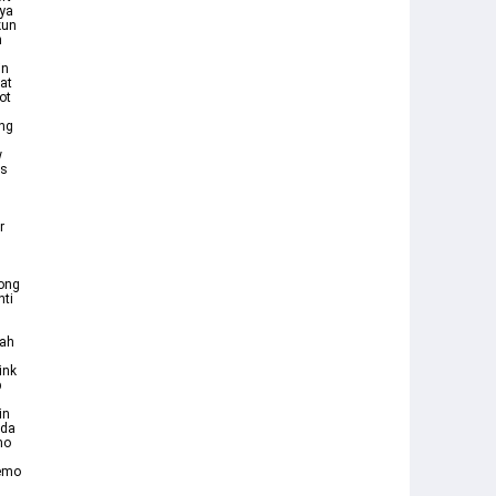
nya
kun
n
in
at
ot
ng
w
es
u
r
jong
nti
iah
ink
p
in
ada
mo
Demo