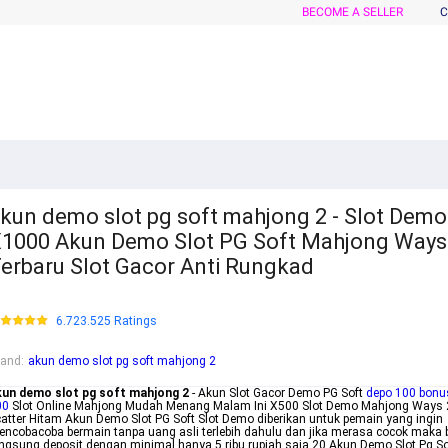
BECOME A SELLER
C
kun demo slot pg soft mahjong 2 - Slot Demo
1000 Akun Demo Slot PG Soft Mahjong Ways
erbaru Slot Gacor Anti Rungkad
6.723.525 Ratings
rand
:
akun demo slot pg soft mahjong 2
kun demo slot pg soft mahjong 2
- Akun Slot Gacor Demo PG Soft
depo 100 bonu
00
Slot Online Mahjong Mudah Menang Malam Ini X500 Slot Demo Mahjong Ways 
atter Hitam Akun Demo Slot PG Soft Slot Demo diberikan untuk pemain yang ingin
ncobacoba bermain tanpa uang asli terlebih dahulu dan jika merasa cocok maka 
ngsung deposit dengan minimal hanya 5 ribu rupiah saja 20 Akun Demo Slot Pg So