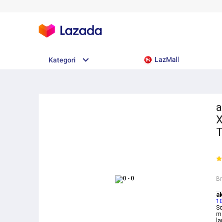
LazMall
Kategori
a
X
T
B
a
1
Sc
me
la