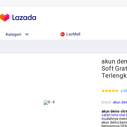
LazMall
Kategori
akun dem
Soft Gra
Terleng
6.6
Brand
:
akun dem
akun demo slot
safari time slot
D
mudahnya mendap
akun demo kami
bermainnya DE