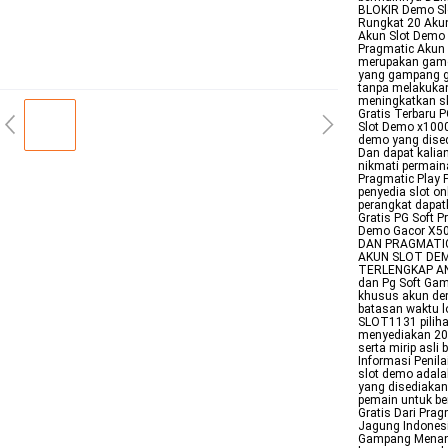
BLOKIR Demo Slo
Rungkat 20 Akun
Akun Slot Demo 
Pragmatic Akun 
merupakan game 
yang gampang ga
tanpa melakukan
meningkatkan s
Gratis Terbaru 
Slot Demo x1000
demo yang disedi
Dan dapat kalian 
nikmati permain
Pragmatic Play P
penyedia slot o
perangkat dapatk
Gratis PG Soft 
Demo Gacor X50
DAN PRAGMATIC
AKUN SLOT DE
TERLENGKAP ANT
dan Pg Soft Ga
khusus akun dem
batasan waktu l
SLOT1131 pilihan
menyediakan 20 
serta mirip asli 
Informasi Penil
slot demo adala
yang disediakan 
pemain untuk b
Gratis Dari Pra
Jagung Indonesi
Gampang Menang 