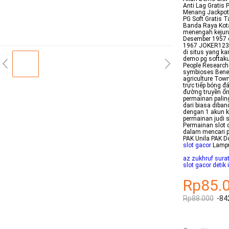
Anti Lag Gratis
Menang Jackpot
PG Soft Gratis 
Banda Raya Kot
menengah kejuru
Desember 1957 d
1967 JOKER123 D
di situs yang k
demo pg softaku
People Research
symbioses Benef
agriculture Town
trực tiếp bóng 
đường truyền ổn 
permainan palin
dari biasa diban
dengan 1 akun k
permainan judi s
Permainan slot 
dalam mencari p
PAK Unila PAK D
slot gacor
Lampu
az zukhruf surat
slot gacor detik i
Rp85.
Rp88.000
-84