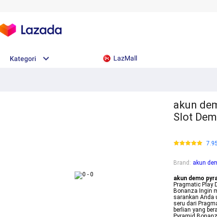
LazMall
Kategori
akun dem
Slot Dem
7.9
Brand
:
akun de
akun demo pyr
Pragmatic Play 
Bonanza Ingin m
sarankan Anda 
seru dari Pragm
berlian yang be
Pyramid Bonanza