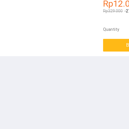
Rp12.
Rp329.000
-2
Quantity
B