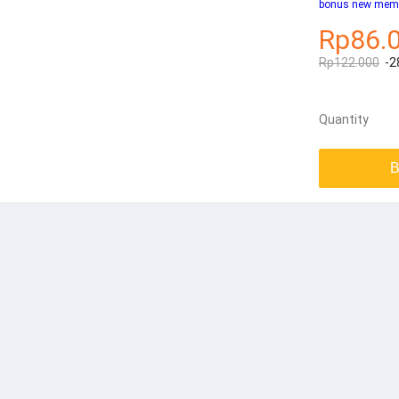
bonus new memb
Rp86.
Rp122.000
-2
Quantity
B