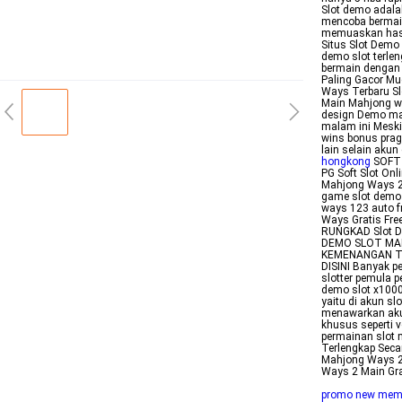
Slot demo adala
mencoba bermain
memuaskan hasr
Situs Slot Demo
demo slot terle
bermain dengan 
Paling Gacor Mu
Ways Terbaru Sl
Main Mahjong wa
design Demo mah
malam ini Meski
wins bonus prag
lain selain akun
hongkong
SOFT 
PG Soft Slot On
Mahjong Ways 2
game slot demo 
ways 123 auto f
Ways Gratis F
RUNGKAD Slot D
DEMO SLOT MA
KEMENANGAN TE
DISINI Banyak p
slotter pemula p
demo slot x1000
yaitu di akun s
menawarkan akun
khusus seperti 
permainan slot 
Terlengkap Seca
Mahjong Ways 2
Ways 2 Main Gr
promo new membe