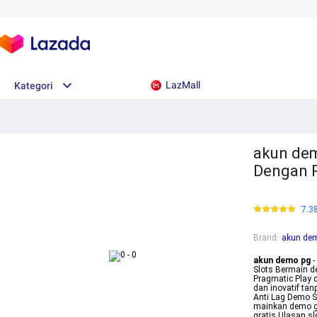
LazMall
Kategori
akun dem
Dengan P
7.3
Brand
:
akun de
akun demo pg
-
Slots Bermain de
Pragmatic Play d
dan inovatif tan
Anti Lag Demo S
mainkan demo g
gratis Ulasan s