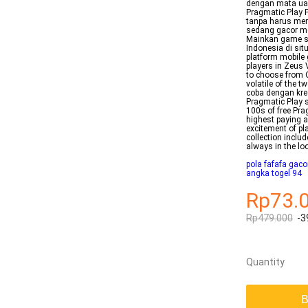
dengan mata uan
Pragmatic Play 
tanpa harus mem
sedang gacor mem
Mainkan game sl
Indonesia di si
platform mobile
players in Zeus 
to choose from 
volatile of the 
coba dengan kred
Pragmatic Play 
100s of free Pra
highest paying a
excitement of p
collection inclu
always in the lo
pola fafafa gaco
angka togel 94
Rp73.
Rp479.000
-3
Quantity
B