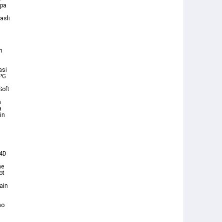
npa
asli
h
asi
 PG
g
Soft
a
a
in
A4D
n
me
ot
ain
mo