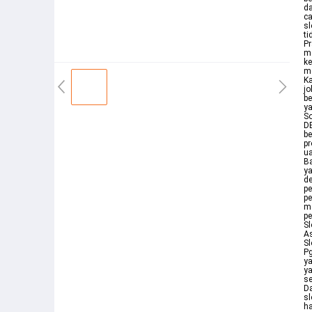
da
ca
sl
t
P
me
k
me
Ka
jo
be
ya
So
D
be
pr
ua
Ba
ya
de
pe
p
me
pe
Sl
As
Sl
Pg
ya
y
s
Da
sl
h