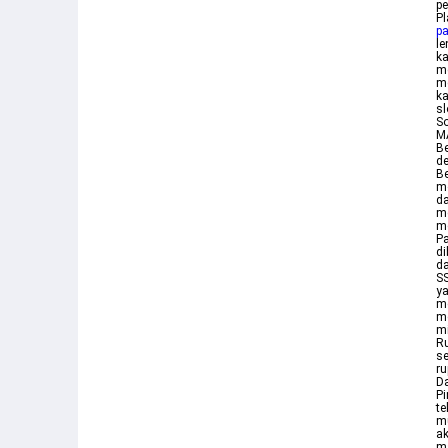
pe
Pl
pa
le
k
me
me
ka
sl
So
MA
Be
de
Be
mo
da
me
m
Pa
di
da
S
ya
m
m
mi
Ru
se
ru
Da
Pi
te
m
ak
ma