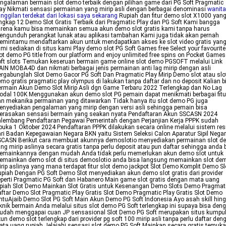
ngalaman bermain slot demo terbaik dengan pilihan game dari PG Soft Pragmatic
ay Nikmati sensasi permainan yang mirip asli dengan berbagai denominasi
wanita
nggilan terdekat dari lokasi saya sekarang
Rupiah dan fitur demo slot X1000 yan
ngkap 12 Demo Slot Gratis Terbaik dari Pragmatic Play dan PG Soft Kami bangga
arena kamu bisa memainkan semua akun demo slot gratis kami tanpa harus
ngunduh perangkat lunak atau aplikasi tambahan Kami juga tidak akan pernah
mintamu mendaftarkan akun untuk mendapatkan akses ke slot video gratis yan
mi sediakan di situs kami Play demo slot PG Soft Games free Select your favourite
ot demo PG title from our platform and enjoy unlimited free spins on Pocket Games
ft slots Temukan keseruan bermain game online slot demo PGSOFT melalui Link
IN MOBA4D dan nikmati berbagai jenis permainan anti lag mirip dengan asli
rgabunglah Slot Demo Gacor PG Soft Dan Pragmatic Play Mirip Demo slot atau slo
mo gratis pragmatic play olympus di lakukan tanpa daftar dan no deposit Kalian b
rmain Akun Demo Slot Mirip Asli dgn Game Terbaru 2022 Terlengkap dan No Lag
dal 100K Menggunakan akun demo slot PG pemain dapat menikmati berbagai fitu
n mekanika permainan yang ditawarkan Tidak hanya itu slot demo PG juga
nyediakan pengalaman yang mirip dengan versi asli sehingga pemain bisa
erasakan sensasi bermain yang seakan nyata Pendaftaran Akun SSCASN 2024
lembang Pendaftaran Pegawai Pemerintah dengan Perjanjian Kerja PPPK sudah
buka 1 Oktober 2024 Pendaftaran PPPK dilakukan secara online melalui sistem re
ri Badan Kepegawaian Negara BKN yaitu Sistem Seleksi Calon Aparatur Sipil Nega
SCASN Berikut cara membuat akunnya demoslotio menyediakan permainan slot d
ng mirip aslinya secara gratis tanpa perlu deposit atau pun daftar sehingga anda 
emainkannya dengan mudah Anda tidak perlu memerlukan akun demo slot untuk
emainkan demo slot di situs demoslotio anda bisa langsung memainkan slot de
rip aslinya yang mana terdapat fitur slot demo jackpot Slot Demo Komplit Demo Sl
piah Dengan PG Soft Demo Slot menyediakan akun demo slot gratis dari provider
perti Pragmatic PG Soft dan Habanero Main game slot gratis dengan mata uang
piah Slot Demo Mainkan Slot Gratis untuk Kesenangan Demo Slots Demo Pragmat
ftar Demo Slot Pragmatic Play Gratis Slot Demo Pragmatic Play Gratis Slot Demo
ntuAjaib Demo Slot PG Soft Main Akun Demo PG Soft Indonesia Ayo asah skill hin
knik bermain Anda melalui situs slot demo PG Soft terlengkap ini supaya bisa den
udah menggapai cuan JP sensasional Slot Demo PG Soft merupakan situs kumpu
un demo slot terlengkap dari provider pg soft 100 mirip asli tanpa perlu daftar den
ta uang rupiah Jelajahi sensasi slot demo PG Soft Mainkan secara gratis temuk