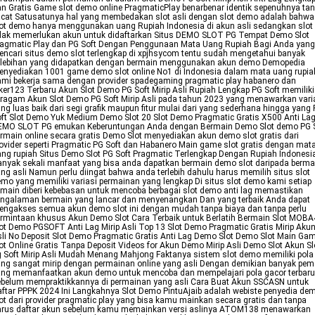
n Gratis Game slot demo online PragmaticPlay benarbenar identik sepenuhnya ta
cat Satusatunya hal yang membedakan slot asli dengan slot demo adalah bahwa
ot demo hanya menggunakan uang Rupiah Indonesia di akun asli sedangkan slot 
idak memerlukan akun untuk didaftarkan Situs DEMO SLOT PG Tempat Demo Slot
ragmatic Play dan PG Soft Dengan Penggunaan Mata Uang Rupiah Bagi Anda yang
ncari situs demo slot terlengkap di xpjhsycom tentu sudah mengetahui banyak
elebihan yang didapatkan dengan bermain menggunakan akun demo Demopedia
nyediakan 1001 game demo slot online No1 di Indonesia dalam mata uang rupia
mi bekerja sama dengan provider spadegaming pragmatic play habanero dan
ker123 Terbaru Akun Slot Demo PG Soft Mirip Asli Rupiah Lengkap PG Soft memiliki
ragam Akun Slot Demo PG Soft Mirip Asli pada tahun 2023 yang menawarkan vari
ng luas baik dari segi grafik maupun fitur mulai dari yang sederhana hingga yang
ft Slot Demo Yuk Medium Demo Slot 20 Slot Demo Pragmatic Gratis X500 Anti La
EMO SLOT PG emukan Keberuntungan Anda dengan Bermain Demo Slot demo PG 
rmain online secara gratis Demo Slot menyediakan akun demo slot gratis dari
ovider seperti Pragmatic PG Soft dan Habanero Main game slot gratis dengan mat
ng rupiah Situs Demo Slot PG Soft Pragmatic Terlengkap Dengan Rupiah Indonesi
nyak sekali manfaat yang bisa anda dapatkan bermain demo slot daripada berma
ng asli Namun perlu diingat bahwa anda terlebih dahulu harus memilih situs slot
mo yang memiliki variasi permainan yang lengkap Di situs slot demo kami setiap
main diberi kebebasan untuk mencoba berbagai slot demo anti lag memastikan
engalaman bermain yang lancar dan menyenangkan Dan yang terbaik Anda dapat
ngakses semua akun demo slot ini dengan mudah tanpa biaya dan tanpa perlu
rmintaan khusus Akun Demo Slot Cara Terbaik untuk Berlatih Bermain Slot MOB
ot Demo PGSOFT Anti Lag Mirip Asli Top 13 Slot Demo Pragmatic Gratis Mirip Aku
li No Deposit Slot Demo Pragmatic Gratis Anti Lag Demo Slot Demo Slot Main Ga
ot Online Gratis Tanpa Deposit Videos for Akun Demo Mirip Asli Demo Slot Akun Sl
 Soft Mirip Asli Mudah Menang Mahjong Faktanya sistem slot demo memiliki pola
ng sangat mirip dengan permainan online yang asli Dengan demikian banyak pem
ang memanfaatkan akun demo untuk mencoba dan mempelajari pola gacor terbaru
ebelum mempraktikkannya di permainan yang asli Cara Buat Akun SSCASN untuk
ftar PPPK 2024 Ini Langkahnya Slot Demo PintuAjaib adalah webiste penyedia de
ot dari provider pragmatic play yang bisa kamu mainkan secara gratis dan tanpa
arus daftar akun sebelum kamu memainkan versi aslinya ATOM138 menawarkan