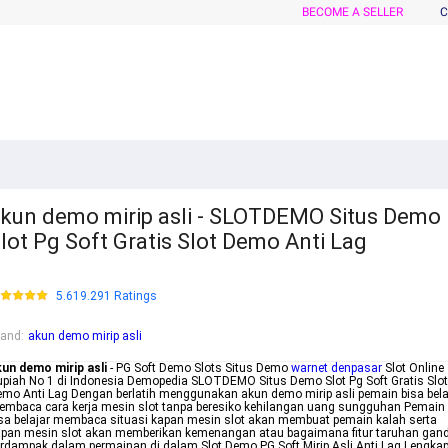
BECOME A SELLER
C
kun demo mirip asli - SLOTDEMO Situs Demo
lot Pg Soft Gratis Slot Demo Anti Lag
5.619.291 Ratings
rand
:
akun demo mirip asli
un demo mirip asli
- PG Soft Demo Slots Situs Demo
warnet denpasar
Slot Online
piah No 1 di Indonesia Demopedia SLOTDEMO Situs Demo Slot Pg Soft Gratis Slot
mo Anti Lag Dengan berlatih menggunakan akun demo mirip asli pemain bisa bela
mbaca cara kerja mesin slot tanpa beresiko kehilangan uang sungguhan Pemain
sa belajar membaca situasi kapan mesin slot akan membuat pemain kalah serta
apan mesin slot akan memberikan kemenangan atau bagaimana fitur taruhan gan
rdampak dalam permainan di dalam Slot Demo PG Soft Mirip Asli Anti Lag Lengka