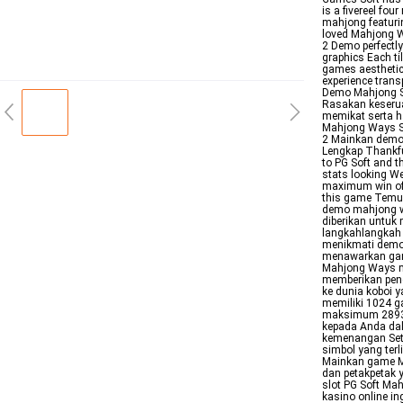
is a fivereel fou
mahjong featurin
loved Mahjong W
2 Demo perfectly
graphics Each til
games aestheti
experience tran
Demo Mahjong S
Rasakan keseru
memikat serta h
Mahjong Ways Sl
2 Mainkan dem
Lengkap Thankful
to PG Soft and t
stats looking W
maximum win of 2
this game Temuk
demo mahjong wa
diberikan untuk
langkahlangkah 
menikmati demo 
menawarkan gam
Mahjong Ways m
memberikan pen
ke dunia koboi y
memiliki 1024 g
maksimum 2893x 
kepada Anda dal
kemenangan Set
simbol yang ter
Mainkan game Ma
dan petakpetak
slot PG Soft Ma
kasino online i