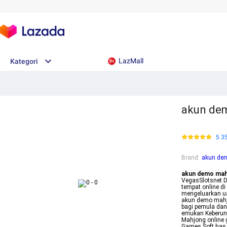
LazMall
Kategori
akun de
5.3
Brand
:
akun de
akun demo mah
VegasSlotsnet 
tempat online d
mengeluarkan u
akun demo mahjo
bagi pemula da
emukan Keberun
Mahjong online g
Games Soft has