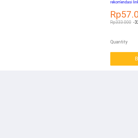
rekomendasi link
Rp57.
Rp333.000
-3
Quantity
B