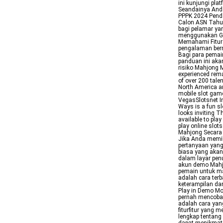
ini kunjungi pl
Seandainya And
PPPK 2024 Penda
Calon ASN Tahun
bagi pelamar ya
menggunakan Goo
Memahami Fitur
pengalaman ber
Bagi para pemai
panduan ini aka
risiko Mahjong M
experienced rem
of over 200 talen
North America an
mobile slot gam
VegasSlotsnet I
Ways is a fun sl
looks inviting T
available to pla
play online slo
Mahjong Secara
Jika Anda memil
pertanyaan yang
biasa yang aka
dalam layar pen
akun demo Mahj
pemain untuk ma
adalah cara ter
keterampilan da
Play in Demo Mo
pernah mencoba 
adalah cara yan
fiturfitur yang 
lengkap tentan