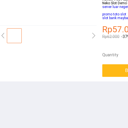
Neko Slot Demo 
server luar neger
promo toto slot
slot bank mayb
Rp57.
Rp62.000
-37
Quantity
B