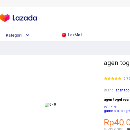
LazMall
Kategori
agen tog
5.7
Brand
:
agen tog
agen togel res
ib88slot
game slot prag
Rp40.
Rp223.000
-9