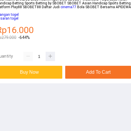
ndicap Betting Sports Betting by SBOBET SBOBET Asian Handicap Sports Betting
latform Play88 SBOBET88 Daftar Judi
cinema77
Bola SBOBET Bersama APIDEWA
angan togel
saran togel
Rp16.000
p279.000
-644%
uantity
Buy Now
Add To Cart