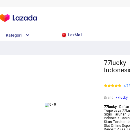
LazMall
Kategori
77lucky 
Indonesi
4.7
Brand
:
77lucky
77lucky
- Daftar
Terpercaya 77Lu
Situs Taruhan J
Indonesia Casin
Situs Taruhan J
Slot Online Dep
Deposit Pulsa T