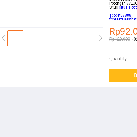
Potongan 77LUCK
Situs
situs slot
sbobet88888
font text aesthet
Rp92.
Rp120.000
-8
Quantity
B