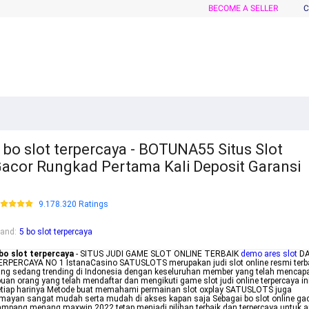
BECOME A SELLER
C
 bo slot terpercaya - BOTUNA55 Situs Slot
acor Rungkad Pertama Kali Deposit Garansi
9.178.320 Ratings
rand
:
5 bo slot terpercaya
bo slot terpercaya
- SITUS JUDI GAME SLOT ONLINE TERBAIK
demo ares slot
D
RPERCAYA NO 1 IstanaCasino SATUSLOTS merupakan judi slot online resmi terb
ng sedang trending di Indonesia dengan keseluruhan member yang telah mencap
buan orang yang telah mendaftar dan mengikuti game slot judi online terpercaya in
etiap harinya Metode buat memahami permainan slot oxplay SATUSLOTS juga
mayan sangat mudah serta mudah di akses kapan saja Sebagai bo slot online ga
mpang menang maxwin 2022 tetap menjadi pilihan terbaik dan terpercaya untuk 