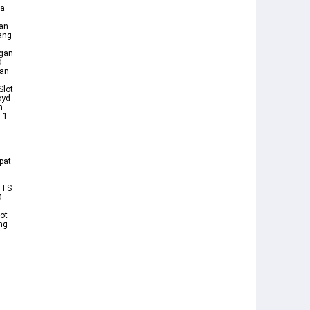
ya
han
ang
ngan
O
dan
Slot
oyd
n
 1
pat
OTS
O
ot
ng