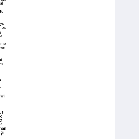
al
tu
lys
inos
g
e
come
 we
at
ya
n
n
o W1
tus
to
ot
GP
inan
ngi
ar