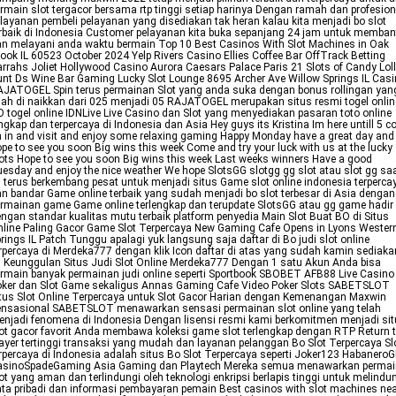
rmain slot tergacor bersama rtp tinggi setiap harinya Dengan ramah dan profesion
layanan pembeli pelayanan yang disediakan tak heran kalau kita menjadi bo slot
rbaik di Indonesia Customer pelayanan kita buka sepanjang 24 jam untuk memban
n melayani anda waktu bermain Top 10 Best Casinos With Slot Machines in Oak
ook IL 60523 October 2024 Yelp Rivers Casino Ellies Coffee Bar OffTrack Betting
rrahs Joliet Hollywood Casino Aurora Caesars Palace Paris 21 Slots of Candy Lol
nt Ds Wine Bar Gaming Lucky Slot Lounge 8695 Archer Ave Willow Springs IL Cas
JATOGEL Spin terus permainan Slot yang anda suka dengan bonus rollingan yan
lah di naikkan dari 025 menjadi 05 RAJATOGEL merupakan situs resmi togel onlin
 togel online IDNLive Live Casino dan Slot yang menyediakan pasaran toto online
ngkap dan terpercaya di Indonesia dan Asia Hey guys its Kristina Im here untill 5 
 in and visit and enjoy some relaxing gaming Happy Monday have a great day and
pe to see you soon Big wins this week Come and try your luck with us at the lucky
ots Hope to see you soon Big wins this week Last weeks winners Have a good
esday and enjoy the nice weather We hope SlotsGG slotgg gg slot atau slot gg sa
i terus berkembang pesat untuk menjadi situs Game slot online indonesia terperca
n bandar Game online terbaik yang sudah menjadi bo slot terbesar di Asia dengan
rmainan game Game online terlengkap dan terupdate SlotsGG atau gg game hadir
ngan standar kualitas mutu terbaik platform penyedia Main Slot Buat BO di Situs
line Paling Gacor Game Slot Terpercaya New Gaming Cafe Opens in Lyons Wester
rings IL Patch Tunggu apalagi yuk langsung saja daftar di Bo judi slot online
rpercaya di Merdeka777 dengan klik Icon daftar di atas yang sudah kamin sediaka
i Keunggulan Situs Judi Slot Online Merdeka777 Dengan 1 satu Akun Anda bisa
rmain banyak permainan judi online seperti Sportbook SBOBET AFB88 Live Casin
oker dan Slot Game sekaligus Annas Gaming Cafe Video Poker Slots SABETSLOT
tus Slot Online Terpercaya untuk Slot Gacor Harian dengan Kemenangan Maxwin
ensasional SABETSLOT menawarkan sensasi permainan slot online yang telah
njadi fenomena di Indonesia Dengan lisensi resmi kami berkomitmen menjadi si
ot gacor favorit Anda membawa koleksi game slot terlengkap dengan RTP Return 
ayer tertinggi transaksi yang mudah dan layanan pelanggan Bo Slot Terpercaya Sl
rpercaya di Indonesia adalah situs Bo Slot Terpercaya seperti Joker123 Habanero
asinoSpadeGaming Asia Gaming dan Playtech Mereka semua menawarkan perma
ot yang aman dan terlindungi oleh teknologi enkripsi berlapis tinggi untuk melindu
ta pribadi dan informasi pembayaran pemain Best casinos with slot machines ne