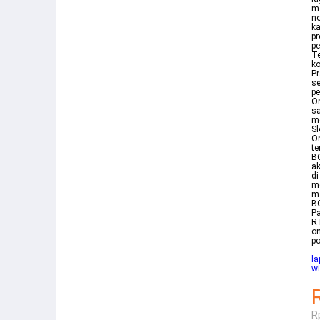
me
no
ka
pr
pe
Te
ko
Pr
se
pe
On
sa
me
Sl
On
te
B
ak
di
me
ma
BO
Pa
RT
on
po
la
w
R