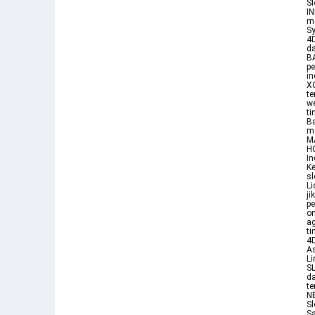
Sl
IN
me
Sy
4D
da
B
pe
in
XO
te
we
ti
B
m
M
HO
In
Ke
sl
Li
ji
pe
on
ag
ti
4D
As
Li
SL
da
te
NE
Sl
Sa