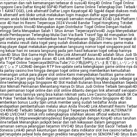
n nyaman dan raih kemenangan terbesar di susu4D King4D Online Togel Online
ngapore Cara Daftar King4d SGP4D Platform Game Online Terlengkap Dan Terbaik
 1 KAYATOGEL Link alternatif Daftar Login Kayatogel 4D Sgp4d dapat diakses mela
nk alternatif anti blokir untuk melakukan login maupun daftar agar pengalaman
rmain anda tidak terkendala dan menjadi semakin maksimal XO4D Link Platform 
cor 4D Hari Ini Resmi Terpercaya 2024 Vivo4d Bandar Togel HongKong Totobet
ngapore pools Vivo4D Merupakan Agen Distributor Togel Online Dengan Hadiah
rtinggi Serta Merupakan Salah 1 Situs Aman TerpercayaVivo4D Juga Menyediaka
tode Pembayaran Terlengkap Mulai Dari Via Bank Trasnf Sgp 4d merupakan link
gel online yang selalu memberikan hasil Pengeluaran Sgp 2023 Hari Ini Tercepat di
nia melalui result data togel yang sudah disediakan didalam menu game maka
tiap player dapat melakukan pengecekan langsung nomor togel singapore pool 4d
ng keluar hari ini secara langsung pada jam hasil keluaran togel setiap harinya
ian4D Situs Slot Game High Win Rate Link Alternatif Asian4D adalah Situs Judi Sl
gh RTP Daftar dan Login Asian 4D Link Alternatif Terbaru Asian4D Bandar Game S
erta Togel Online TerpercayaSNSYouTubeブログ商品HPなどいま見て欲しいリン
めてシェア LICIN4D dengan RTP live update serta kelengkapan game online nya da
la parlay casino live hingga dengan togel online yang memberikan kemudahan
menangan untuk para player slot online Kami menyediakan fasilitas game online
rpercaya 24 jam yang hadir dengan sistem deposit paling lengkap Juga sebagai 
line teerlengkap juga Singapore 4D Slot Hadiah Bulanan Bisa Mendapatkan Seped
tor Nikmati Permainan Menantang Hanya Di Situs Judi Online Terbaik Senopati4D
lain permainan togel online dan slot online dibantu dengan link alternatif senopati
rmainan seru lainnya yang bisa kalian nikmati yaitu Live Casino Sportsbook SK C
N Poker Tembak Ikan hingga permainan Sabung Ayam Online Singapore 4D Slot
mberikan bonus Lucky Spin untuk member yang sudah terdaftar Anda akan
ndapatkan pemberitahuan melalui akun Anda Vivo4D Link Alternatif Resmi Terba
24 KING4D Terbukti Sebagai Situs Unggul Terpercaya KING4D LINK ALTERNATIF
NG4D LIVECHAT Untuk info selengkapnya silahkan akses official website kami
RRating di httpswwwpkrratingdevxyz Bergabunglah dengan King4D situs taruhan
line terbaik Menangkan jackpot besar dan raih kekayaan dalam genggaman
amanan semua pelanggan terjamin VIVO4D Situs Bandar Slot Gacor Terbaik di
donesia Link4D penuh keuntungan dengan data indikator slot live casino terbaru d
gel terupdate jadwal bola dengan prediksi terupdate hari ini SENOPATI4D Situs Ba