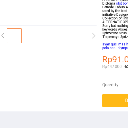
Diploma
slot bo
Periode Tahun A
used by the best
initiative Desig
Collection of l
ALTERNATIF 3
Sorry but nothin
keywords Akses 
3prizetoto Situ
Terpercaya 3priz
syair guci mas ha
pola baru olymp
Rp91.
Rp447.000
-6
Quantity
B