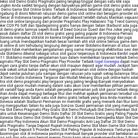
leksi slot Demo Gratis Pragmatic paling lengkap tinggal dengan satu klik saja
ngkin Anda sedikit bingung dengan banyaknya pilihan game slot demo gratis saa
i Demo Game Slot Online Gratis Terbaik di Indonesia Selamat datang dan selamat
rgabung di disini Nikmati ratusan demo game slot online dari beragam provider sl
rbesar di Indonesia tanpa perlu daftar dan deposit terlebih dahulu Mainkan sepuas
me slot online langsung dari provider Pragmatic Play Habanero Top Trend Gamin
ker CQ9 PG Soft dan Spadegaming gratis hanya dengan Selain Starburst ada juga
ot demo gratis lainnya seperti Book of Dead Gonzos Quest dan Fire Joker yang ju
suk dalam daftar 20 slot demo gratis yang paling populer di Indonesia Pemain
donesia menyukai slotslot ini karena tingkat keseruannya yang tinggi dan juga
luang untuk mendapatkan hadiah besar tambah ahli slot online Semua game de
ot online di sini terhubung langsung dengan server Slotdemo Bermain di situs lain
ungkin tidak memberikan pengalaman yang sama mengurangi efektivitas sesi de
da Slotdemo dikenal sebagai situs slot gacor terpercaya di Indonesia Berdiri sejak
011 Slotdemo memiliki pengalaman luas dalam memberikan layanan terbaik Demo
agmatic Play Slot Demo Pragmatic Play Provider Terbaik
togel norwegia
dapat mai
ngan cara gratis tanpa daftar akun slot maupun deposit agar mudah Jackpot San
cok sekali untuk kalian yang menggemari permainan slot online dengan hadiah
ckpot senilai puluhan juta sampai dengan ratusan juta rupiah setiap bulannya Situ
ot Demo Gratis Indonesia Tergacor dan Mudah Menang Situs judi online kami ada
tra slot demo pragmatic play tergacor yang paling lengkap Banyak menyediakan
ame slot gacor mudah menang dalam satu akun User memberikan pilihan permai
bih variatif bagi anda Kami adalah penyedia permainan judi slot gacor terbaik den
lihan Anda dapat menguji berbagai fitur dan melihat apakah permainan tersebut co
ngan selera Anda Salah satu slot demo gratis terbaik yang bisa Anda mainkan di
donesia adalah Starburst Permainan ini memiliki grafis yang menarik dan fitur bon
ng menggiurkan Selain itu ada juga Gonzos Quest permainan slot yang mengamb
ma Slot Demo Pragmatic Play Gratis Slot Demo PintuAjaib Slot Demo Mainkan Slot
atis untuk Kesenangan Demo Slots Daftar 20 Slot Demo Gratis yang Paling Populer
donesia Situs Demo Slot Online Rupiah No 1 di Indonesia Demopedia Main Slot D
agmatic Play Indonesia Akun Slot Demo Pragmatic Anti Lag Daftar 20 Slot Demo
atis Pragmatic Tanpa Deposit Rupiah Indonesia Demo Slot Main Game Slot Online
atis Tanpa Deposit 5 Provider Demo Slot Paling Populer di Indonesia Tentunya de
boomingan slot di Indonesia pastinya membuat banyak provider slot bertebaran a
ng asli dan ada yang berniat menipu Disini kami akan merekomendasikan 5 Provi