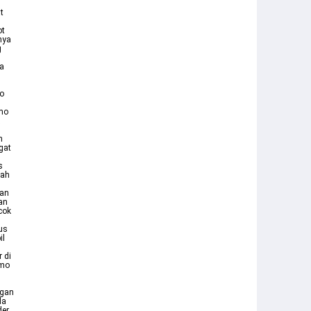
t
ot
nya
g
ga
mo
mo
n
gat
s
lah
nan
gan
cok
us
il
 di
emo
ngan
da
der