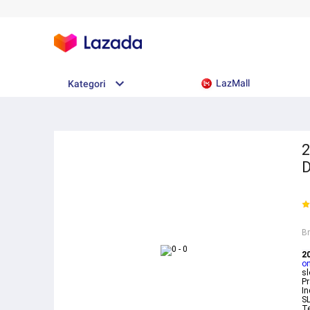
LazMall
Kategori
2
D
B
20
on
sl
Pr
In
SL
Te