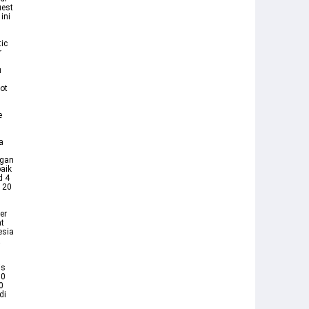
uest
ini
ic
r
u
ot
e
a
ngan
baik
d 4
 20
er
at
esia
a
is
00
0
di