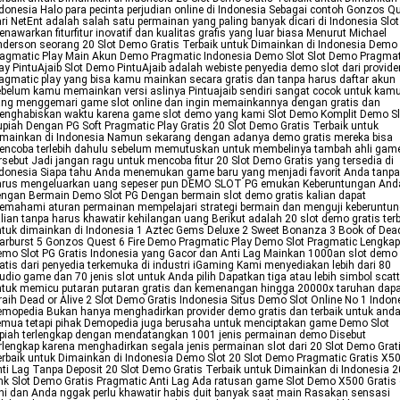
donesia Halo para pecinta perjudian online di Indonesia Sebagai contoh Gonzos Q
ri NetEnt adalah salah satu permainan yang paling banyak dicari di Indonesia Slot 
nawarkan fiturfitur inovatif dan kualitas grafis yang luar biasa Menurut Michael
derson seorang 20 Slot Demo Gratis Terbaik untuk Dimainkan di Indonesia Demo
agmatic Play Main Akun Demo Pragmatic Indonesia Demo Slot Slot Demo Pragmat
ay PintuAjaib Slot Demo PintuAjaib adalah webiste penyedia demo slot dari provide
agmatic play yang bisa kamu mainkan secara gratis dan tanpa harus daftar akun
belum kamu memainkan versi aslinya Pintuajaib sendiri sangat cocok untuk kam
ng menggemari game slot online dan ingin memainkannya dengan gratis dan
enghabiskan waktu karena game slot demo yang kami Slot Demo Komplit Demo Sl
piah Dengan PG Soft Pragmatic Play Gratis 20 Slot Demo Gratis Terbaik untuk
imainkan di Indonesia Namun sekarang dengan adanya demo gratis mereka bisa
encoba terlebih dahulu sebelum memutuskan untuk membelinya tambah ahli gam
rsebut Jadi jangan ragu untuk mencoba fitur 20 Slot Demo Gratis yang tersedia di
donesia Siapa tahu Anda menemukan game baru yang menjadi favorit Anda tanpa
arus mengeluarkan uang sepeser pun DEMO SLOT PG emukan Keberuntungan And
ngan Bermain Demo Slot PG Dengan bermain slot demo gratis kalian dapat
mahami aturan permainan mempelajari strategi bermain dan menguji keberuntu
lian tanpa harus khawatir kehilangan uang Berikut adalah 20 slot demo gratis ter
tuk dimainkan di Indonesia 1 Aztec Gems Deluxe 2 Sweet Bonanza 3 Book of Dea
arburst 5 Gonzos Quest 6 Fire Demo Pragmatic Play Demo Slot Pragmatic Lengkap
mo Slot PG Gratis Indonesia yang Gacor dan Anti Lag Mainkan 1000an slot demo
atis dari penyedia terkemuka di industri iGaming Kami menyediakan lebih dari 80
udio game dan 70 jenis slot untuk Anda pilih Dapatkan tiga atau lebih simbol scatt
tuk memicu putaran putaran gratis dan kemenangan hingga 20000x taruhan dap
raih Dead or Alive 2 Slot Demo Gratis Indonesia Situs Demo Slot Online No 1 Indon
mopedia Bukan hanya menghadirkan provider demo gratis dan terbaik untuk and
mua tetapi pihak Demopedia juga berusaha untuk menciptakan game Demo Slot
piah terlengkap dengan mendatangkan 1001 jenis permainan demo Disebut
rlengkap karena menghadirkan segala jenis permainan slot dari 20 Slot Demo Grat
rbaik untuk Dimainkan di Indonesia Demo Slot 20 Slot Demo Pragmatic Gratis X5
ti Lag Tanpa Deposit 20 Slot Demo Gratis Terbaik untuk Dimainkan di Indonesia 2
nk Slot Demo Gratis Pragmatic Anti Lag Ada ratusan game Slot Demo X500 Gratis 
ni dan Anda nggak perlu khawatir habis duit banyak saat main Rasakan sensasi