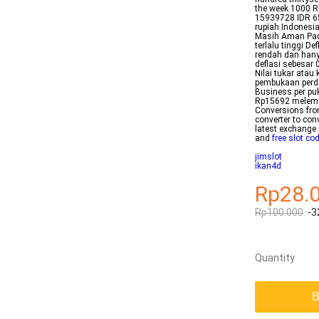
the week 1000 
15939728 IDR 65
rupiah Indonesi
Masih Aman Pada
terlalu tinggi D
rendah dan hany
deflasi sebesar 
Nilai tukar atau
pembukaan perda
Business per puk
Rp15692 melemah
Conversions fro
converter to con
latest exchange 
and
free slot co
jimslot
ikan4d
Rp28.
Rp100.000
-3
Quantity
B