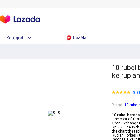
LazMall
Kategori
10 rubel 
ke rupia
8.3
Brand
:
10 rubel 
10 rubel berapa
The cost of 1 R
Open Exchange R
Rp168 The exchan
the chart the ta
Rupiah Forbes 1
Indonesia ke Ru