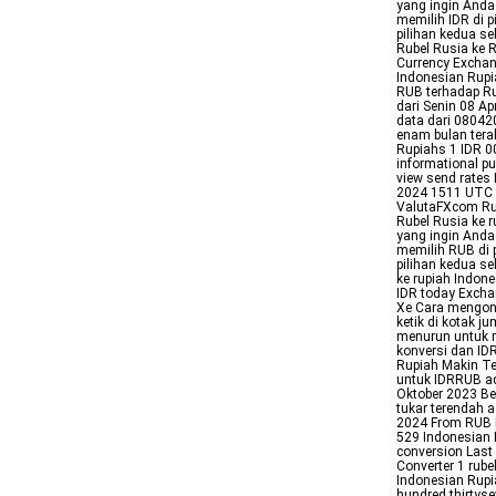
yang ingin Anda
memilih IDR di 
pilihan kedua s
Rubel Rusia ke 
Currency Exchan
Indonesian Rupi
RUB terhadap Ru
dari Senin 08 A
data dari 08042
enam bulan tera
Rupiahs 1 IDR 0
informational pu
view send rates
2024 1511 UTC R
ValutaFXcom Rub
Rubel Rusia ke 
yang ingin Anda
memilih RUB di 
pilihan kedua s
ke rupiah Indon
IDR today Excha
Xe Cara mengonv
ketik di kotak j
menurun untuk m
konversi dan ID
Rupiah Makin Te
untuk IDRRUB ad
Oktober 2023 Ber
tukar terendah 
2024 From RUB 
529 Indonesian 
conversion Last
Converter 1 rube
Indonesian Rupi
hundred thirtyse