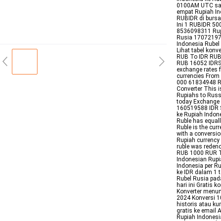
0100AM UTC sat
empat Rupiah In
RUBIDR di bursa
Ini 1 RUBIDR 50
8536098311 Rupi
Rusia 17072197
Indonesia Rubel
Lihat tabel kon
RUB To IDR RUB 
RUB 16052 IDRSa
exchange rates 
currencies From
000 61834948 Ru
Converter This i
Rupiahs to Russ
today Exchange 
160519588 IDR 
ke Rupiah Indon
Ruble has equa
Ruble is the cu
with a conversio
Rupiah currency 
ruble was reden
RUB 1000 RUR The
Indonesian Rupi
Indonesia per Ru
ke IDR dalam 1 t
Rubel Rusia pad
hari ini Gratis 
Konverter menun
2024 Konversi 1
historis atau ku
gratis ke email
Rupiah Indonesi