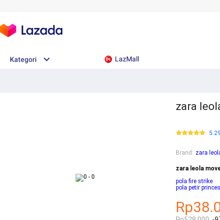
LazMall
Kategori
zara leol
5.2
Brand
:
zara leol
zara leola move
pola fire strike
pola petir prince
Rp38.
Rp528.000
-9